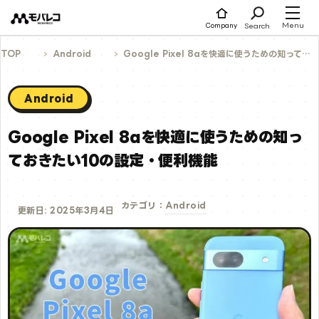
コ
ン
テ
Menu
Search
Company
ン
ツ
へ
TOP
Android
Google Pixel 8aを快適に使うための知っておきたい10の設定・便利機能
ス
キ
ッ
プ
Android
Google Pixel 8aを快適に使うための知っ
ておきたい10の設定・便利機能
Android
カテゴリ：
更新日: 2025年3月4日