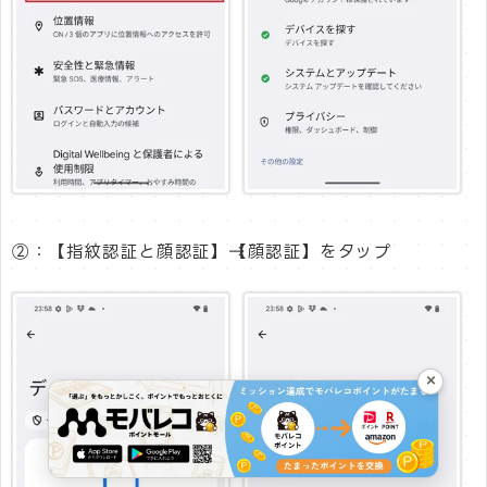
②：【指紋認証と顔認証】→【顔認証】をタップ
×