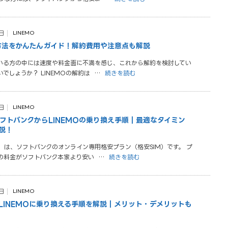
日
LINEMO
約方法をかんたんガイド！解約費用や注意点も解説
している方の中には速度や料金面に不満を感じ、これから解約を検討してい
でしょうか？ LINEMOの解約は
…
続きを読む
日
LINEMO
フトバンクからLINEMOの乗り換え手順｜最適なタイミン
説！
モ）は、ソフトバンクのオンライン専用格安プラン（格安SIM）です。 プ
の料金がソフトバンク本家より安い
…
続きを読む
日
LINEMO
LINEMOに乗り換える手順を解説｜メリット・デメリットも