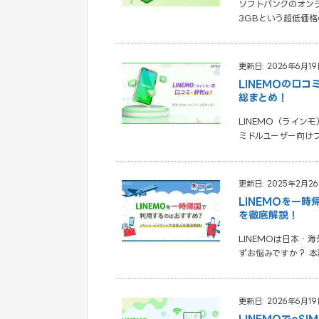
ソフトバンクのオンラ
3GBという超低価
更新日: 2026年6月19
LINEMOの口
総まとめ！
LINEMO（ラインモ
ミドルユーザー向け
更新日: 2025年2月2
LINEMOを一
を徹底解説！
LINEMOは日本・
ずお悩みですか？ 本
更新日: 2026年6月19
LINEMOでeS