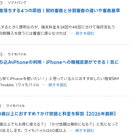
日
ソフトバンク
査落ちする4つの原因！契約審査と分割審査の違いや審査基準
入するときに便利なのが、端末料金を24回や48回に分けて毎月支払う
 分割購入を使うには審査に通らなければ
…
続きを読む
日
ワイモバイル
込みiPhoneの利用・iPhoneへの機種変更ができる！気に
安くiPhoneを使いたい！」と思っている人におすすめしたい格安SIM
mobile（ワイモバイル
…
続きを読む
日
ワイモバイル
0歳以上におすすめ？かけ放題と料金を解説【2026年最新】
0歳以上でもお得に使える？」「かけ放題は無料になる？」と気になって
お伝えします。ワイモバイルは60歳以上
…
続きを読む