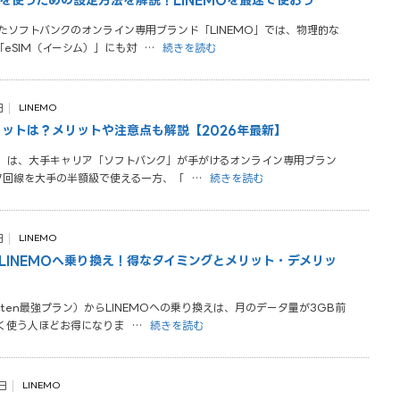
したソフトバンクのオンライン専用ブランド「LINEMO」では、物理的な
「eSIM（イーシム）」にも対
…
続きを読む
日
LINEMO
メリットは？メリットや注意点も解説【2026年最新】
ンモ）は、大手キャリア「ソフトバンク」が手がけるオンライン専用ブラン
ク回線を大手の半額級で使える一方、「
…
続きを読む
日
LINEMO
LINEMOへ乗り換え！得なタイミングとメリット・デメリッ
uten最強プラン）からLINEMOへの乗り換えは、月のデータ量が3GB前
よく使う人ほどお得になりま
…
続きを読む
日
LINEMO