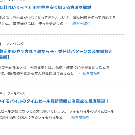
8日
話料はいくら？利用料金を安く抑える方法を解説
普及により出番が少なくなってきたとはいえ、電話回線を使って通話する
ません。 音声通話には、使った分だけの
…
続きを読む
日
ソフトバンク
義変更のやり方は？親から子・委任状パターンの必要書類と
年最新】
者の名前を変える「名義変更」は、結婚・離婚で苗字が変わったとき
いた回線を親名義から本人名義に切り替えると
…
続きを読む
日
ワイモバイル
】ワイモバイルのタイムセール最新情報と注意点を徹底解説！
ムセールが気になってる方は多いでしょう。 ワイモバイルのタイムセール
な割引価格で購入できるワイモバイル公
…
続きを読む