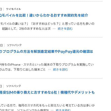
日
ワイモバイル
Qモバイルを比較！違いからわかるおすすめ契約先を紹介
Qモバイルの違いは？」「おすすめはどっち？」と思っている方も多いの
。 結論として、2社のおすすめな人は次
…
続きを読む
8日
ソフトバンク
りプログラムの方法を解説│査定結果やPayPay還元の確認は
持ちのiPhone・スマホといった端末の下取りプログラムを実施してい
グラムでは、下取りに出した端末ごと
…
続きを読む
日
ソフトバンク
格安SIMの乗り換えにおすすめな6社！機種代やデメリットも
している方で、毎月のスマホ代をもっと抑えたいと考えている方は多いか
うな方には、ソフトバンクから格安SI
…
続きを読む