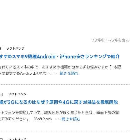
70件中 1～5件を表示
日
ソフトバンク
すめスマホ9機種│Android・iPhone安さランキングで紹介
されているスマホの中で、おすすめの機種が分からずお悩みですか？ 本記
のおすすめAndroidスマホ・i
…
続きを読む
8日
ソフトバンク
線が3Gになるのはなぜ？原因や4Gに戻す対処法を徹底解説
ートフォンを契約していて、読み込みが遅く感じたときは、画面上部の電
みてください。 「SoftBank
…
続きを読む
ソフトバンク