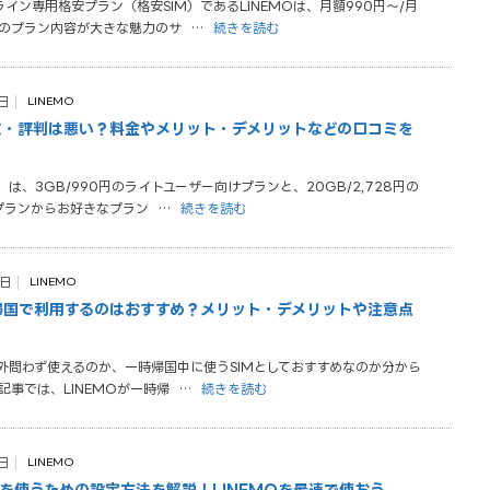
イン専用格安プラン（格安SIM）であるLINEMOは、月額990円〜/月
格のプラン内容が大きな魅力のサ
…
続きを読む
日
LINEMO
コミ・評判は悪い？料金やメリット・デメリットなどの口コミを
）は、3GB/990円のライトユーザー向けプランと、20GB/2,728円の
プランからお好きなプラン
…
続きを読む
6日
LINEMO
時帰国で利用するのはおすすめ？メリット・デメリットや注意点
海外問わず使えるのか、一時帰国中に使うSIMとしておすすめなのか分から
記事では、LINEMOが一時帰
…
続きを読む
日
LINEMO
IMを使うための設定方法を解説！LINEMOを最速で使おう