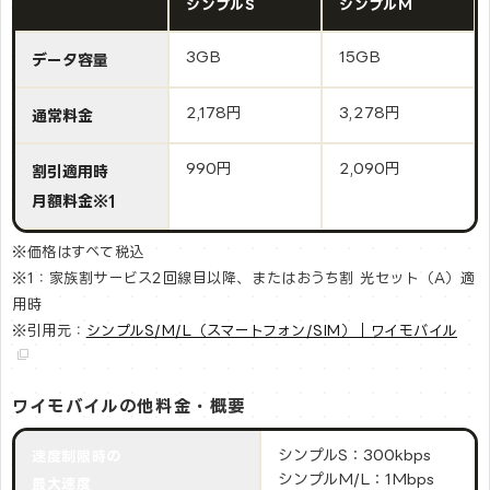
シンプルS
シンプルM
3GB
15GB
データ容量
2,178円
3,278円
通常料金
990円
2,090円
割引適用時
月額料金※1
※価格はすべて税込
※1：家族割サービス2回線目以降、またはおうち割 光セット（A）適
用時
※引用元：
シンプルS/M/L（スマートフォン/SIM）｜ワイモバイル
ワイモバイルの他料金・概要
シンプルS：300kbps
速度制限時の
シンプルM/L：1Mbps
最大速度