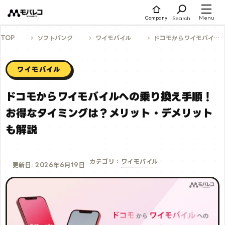
コ
ン
テ
Menu
Search
Company
ン
ツ
へ
TOP
ソフトバンク
ワイモバイル
ドコモからワイモバイルへの乗り換え手順！お得なタイミングは？メリット・デメリットも解説
ス
キ
ッ
プ
ワイモバイル
ドコモからワイモバイルへの乗り換え手順！
お得なタイミングは？メリット・デメリット
も解説
ワイモバイル
カテゴリ：
更新日: 2026年6月19日