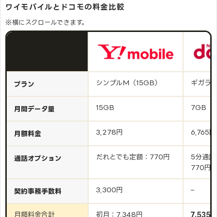
ワイモバイルとドコモの料金比較
※横にスクロールできます。
シンプルM（15GB）
ギガライ
プラン
15GB
7GB
月間データ量
3,278円
6,765円
月額料金
だれとでも定額：770円
5分通
通話オプション
770円
3,300円
–
契約事務手数料
月額料金合計
初月：7,348円
7,535