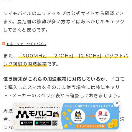
ワイモバイルのエリアマップは公式サイトから確認でき
ます。長距離の移動が多い方などはあらかじめチェック
しておくと安心です。
対応エリア｜ワイモバイル
また、
「900MHz」「2.1GHz」「2.5GHz」がソフトバ
ンク回線の周波数帯
です。
使う端末がこれらの周波数帯に対応しているか
、ドコモ
で購入したスマホをそのまま使う場合には特にキャリ
ア・メーカーのスペック表から確認しておきましょう。
×
周波数帯が一致していない、または一部のみ対応の場
合、通信できなかったり速度が遅くなったりという状況
になりかねませんので注意してください。