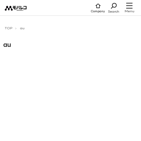
コ
ン
テ
Menu
Search
Company
ン
ツ
へ
ス
キ
TOP
au
ッ
プ
au