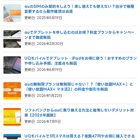
auのSIMのみ契約をしよう！差し替えても使えない？自分で機種
変更するなら動作確認は必須
更新日: 2025年5月19日
auでタブレットを申し込むのはお得？料金プランからキャンペー
ンまで徹底解説
更新日: 2026年3月30日
UQモバイルでタブレット・iPadをお得に使う！おすすめのプラン
や申し込み手順、注意点も解説
更新日: 2026年6月19日
auの無制限プランは無制限じゃない！？「使い放題MAX＋」と
「使い放題MAX+ マネ活2」の料金や割引を解説
更新日: 2026年1月22日
ソフトバンクからauに乗り換える方法と後悔しないデメリット対
策【2026年最新】
更新日: 2026年7月9日
UQモバイルで1円スマホは買える？実質47円やお得に購入できる