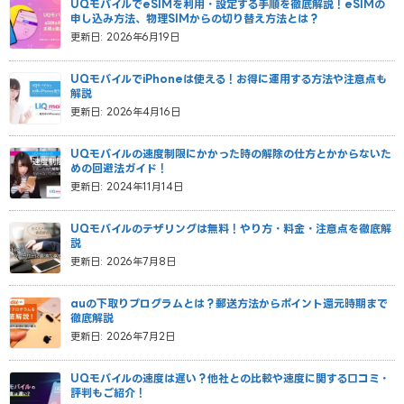
UQモバイルでeSIMを利用・設定する手順を徹底解説！eSIMの
申し込み方法、物理SIMからの切り替え方法とは？
更新日: 2026年6月19日
UQモバイルでiPhoneは使える！お得に運用する方法や注意点も
解説
更新日: 2026年4月16日
UQモバイルの速度制限にかかった時の解除の仕方とかからないた
めの回避法ガイド！
更新日: 2024年11月14日
UQモバイルのテザリングは無料！やり方・料金・注意点を徹底解
説
更新日: 2026年7月8日
auの下取りプログラムとは？郵送方法からポイント還元時期まで
徹底解説
更新日: 2026年7月2日
UQモバイルの速度は遅い？他社との比較や速度に関する口コミ・
評判もご紹介！