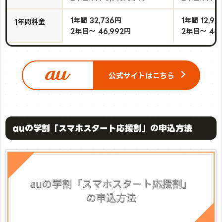
1年間 32,736円
1年間 12,93
1年間料金
2年目～ 46,992円
2年目～ 46,
公式サイトはこちら
auの学割「スマホスタート応援割」の申込方法