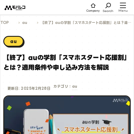
コ
ン
テ
Menu
Search
Company
ン
ツ
へ
TOP
au
【終了】auの学割「スマホスタート応援割」とは？適用条件や申し込み方法を解説
ス
キ
ッ
プ
au
【終了】auの学割「スマホスタート応援割」
とは？適用条件や申し込み方法を解説
au
カテゴリ：
更新日: 2025年2月28日