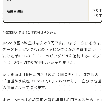
下り平均：
速度実測値
上り平均：
※端末購入する場合の代金は別途必要
povoの基本料金はなんと0円です。つまり、かかるのは
データトッピングなどのトッピングにかかる費用だけ。
たとえば3GBのデータトッピングだけを追加するのであ
れば、30日間で990円しかかかりません。
かけ放題は「5分以内かけ放題（550円）」、無制限の
「通話かけ放題（1,650円）」の2つがあり、自分の電話
の用途によって選べます。
また、povoは初期費用と解約期間も0円であるため、au