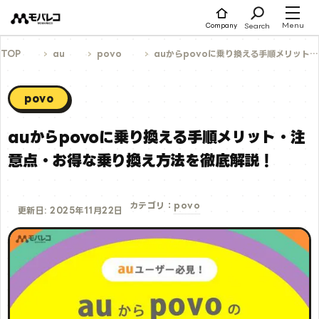
コ
ン
テ
Menu
Search
Company
ン
ツ
へ
TOP
au
povo
auからpovoに乗り換える手順│メリット・注意点・お得な乗り換え方法を徹底解説！
ス
キ
ッ
プ
povo
auからpovoに乗り換える手順│メリット・注
意点・お得な乗り換え方法を徹底解説！
povo
カテゴリ：
更新日: 2025年11月22日