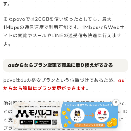
す。
またpovoでは20GBを使い切ったとしても、最大
1Mbpsの通信速度で利用可能です。1MbpsならWebサ
イトの閲覧やメールやLINEの送受信も快適に行えます
よ。
auからならプラン変更で簡単に乗り換えができる
povoはauの格安プランという位置づけであるため、
au
からなら簡単にプラン変更ができます
。
×
他社回線からの乗り換えのような電話番号の引き継ぎな
どの操作が必要なく、現在のau契約に紐付いているau ID
と支払い用のクレジットカード情報だけがあればすぐに
プラン変更の手続きに移ることができます。