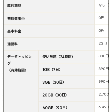
なし（
解約期間
0円
初期費用※
0円
基本料金
22円 /
通話料
330円
データトッピン
使い放題（24時間）
グ
390円
1GB（7日）
（有効期限）
990円
3GB（30日）
2,700
20GB（30日）
6,490
60GB（90日）