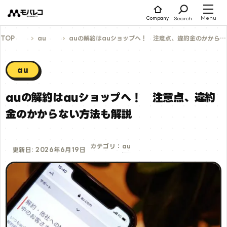
コ
ン
テ
Menu
Search
Company
ン
ツ
へ
TOP
au
auの解約はauショップへ！ 注意点、違約金のかからない方法も解説
ス
キ
ッ
プ
au
auの解約はauショップへ！ 注意点、違約
金のかからない方法も解説
au
カテゴリ：
更新日: 2026年6月19日