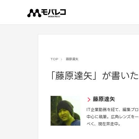
コ
ン
テ
ン
ツ
へ
ス
キ
ッ
プ
TOP
藤原達矢
「藤原達矢」が書いた
藤原達矢
IT企業勤務を経て、編集プ
中心に執筆。広角レンズを一
べく、現在奔走中。