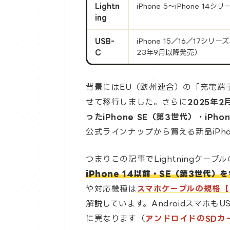
Lightn
iPhone 5〜iPhone 14
ing
USB-
iPhone 15／16／17シリーズ、
C
23年9月以降発売）
背景にはEU（欧州連合）の「充電端子
せて移行しました。さらに
2025年2
ったiPhone SE（第3世代）・iPhon
公式ラインナップから買える新品iPho
つまりこの記事でLightningケ
iPhone 14以前・SE（第3世代
や対応機種は
スマホケーブルの規格【U
解説しています。Androidスマホも
に異なります（
アンドロイドのSDカ