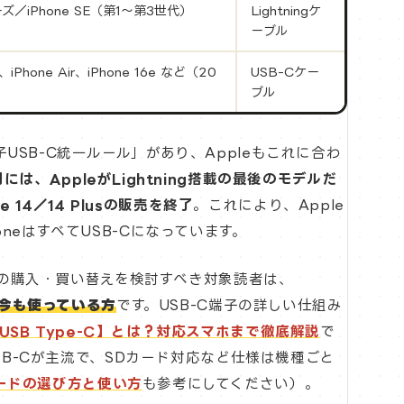
シリーズ／iPhone SE（第1〜第3世代）
Lightningケ
ーブル
iPhone Air、iPhone 16e など（20
USB-Cケー
ブル
USB-C統一ルール」があり、Appleもこれに合わ
月には、AppleがLightning搭載の最後のモデルだ
e 14／14 Plusの販売を終了
。これにより、Apple
neはすべてUSB-Cになっています。
ーブルの購入・買い替えを検討すべき対象読者は、
）を今も使っている方
です。USB-C端子の詳しい仕組み
SB Type-C】とは？対応スマホまで徹底解説
で
USB-Cが主流で、SDカード対応など仕様は機種ごと
ードの選び方と使い方
も参考にしてください）。