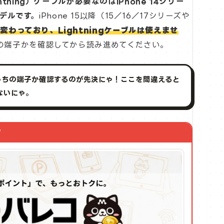
ning）ケーブルが必要なのはiPhone 14シリー
モデルです。
iPhone 15以降（15／16／17シリーズや
に変わっており、Lightningケーブルは使えませ
らの端子かを確認してから読み進めてください。
どっちの端子か確認するのが先決にゃ！ここを間違えると
ないにゃ。
ク