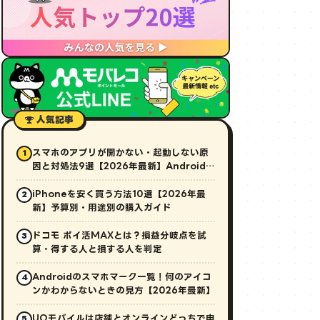
人気記事
スマホのアプリが開かない・起動しない原
1
因と対処法9選【2026年最新】Android・
iPhone対応
iPhoneを安く買う方法10選【2026年最
2
新】予算別・用途別の購入ガイド
ドコモ ポイ活MAXとは？損益分岐点を試
3
算・得する人と損する人を判定
Androidのスマホマーク一覧！何のアイコ
4
ンかわからないときの見方【2026年最新】
UQモバイルは店舗とオンラインどっちで申
5