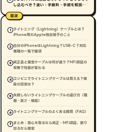
し込むべき？違い・手数料・手順を解説
【2026年最新】
目次
ライトニング（Lightning）ケーブルとは？
iPhone用のApple独自端子のこと
自分のiPhoneはLightning？USB-C？対応
機種の一覧で確認
純正品と激安ケーブルは何が違う？MFi認証の
有無で性能が変わる
コンビニでライトニングケーブルは買える？値
段の目安は？
失敗しないライトニングケーブルの選び方（種
類・長さ・値段）
ライトニングケーブルのよくある質問（FAQ）
まとめ：安心を取るなら純正・MFi認証、割り
切るなら激安