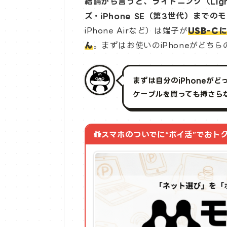
結論から言うと、ライトニング（Light
ズ・iPhone SE（第3世代）までの
iPhone Airなど）は端子が
USB-C
ん
。まずはお使いのiPhoneがどち
まずは自分のiPhoneが
ケーブルを買っても挿さら
スマホのついでに“ポイ活”でおト