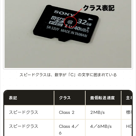
スピードクラスは、数字が「C」の文字に囲まれている
表記
クラス
最低転送速度
主な
スピードクラス
Class 2
2MB/s
標準
スピードクラス
Class 4／
4／6MB/s
HD
6