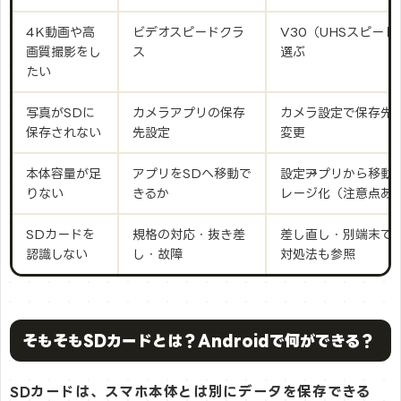
4K動画や高
ビデオスピードクラ
V30（UHSスピー
画質撮影をし
ス
選ぶ
たい
写真がSDに
カメラアプリの保存
カメラ設定で保存先
保存されない
先設定
変更
本体容量が足
アプリをSDへ移動で
設定→アプリから移動
りない
きるか
レージ化（注意点あ
SDカードを
規格の対応・抜き差
差し直し・別端末で
認識しない
し・故障
対処法も参照
そもそもSDカードとは？Androidで何ができる？
SDカードは、スマホ本体とは別にデータを保存できる