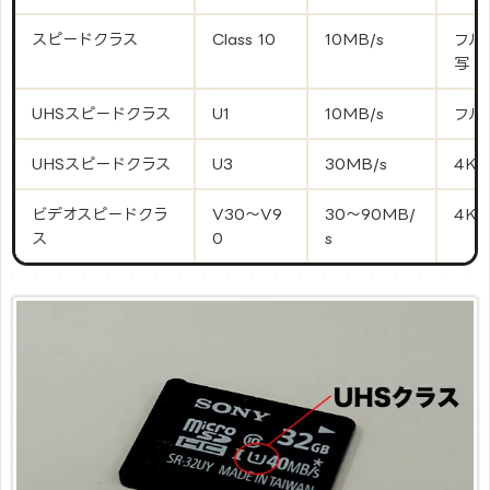
スピードクラス
Class 10
10MB/s
フル
写
UHSスピードクラス
U1
10MB/s
フル
UHSスピードクラス
U3
30MB/s
4K
ビデオスピードクラ
V30〜V9
30〜90MB/
4K
ス
0
s