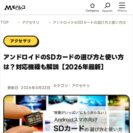
コ
ン
テ
Menu
Search
Company
ン
ツ
へ
TOP
アクセサリ
アンドロイドのSDカードの選び方と使い方は？対応機種も解説【2026年最新】
ス
キ
ッ
プ
アクセサリ
アンドロイドのSDカードの選び方と使い方
は？対応機種も解説【2026年最新】
アクセサリ
カテゴリ：
更新日: 2026年6月23日