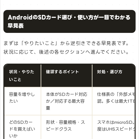
AndroidのSDカード選び・使い方が一目でわかる
早見表
まずは「やりたいこと」から逆引きできる早見表です。
状況に応じて、後述の各セクションへ進んでください。
状況・やりた
確認するポイント
対処・選び方
いこと
容量を増やし
本体がSDカード対応
仕様表の「外部メモ
たい
か／対応する最大容
認。多くは最大1TB
量
どのSDカー
形状・容量規格・ス
スマホはmicroSD
ドを買えばい
ピードクラス
度はUHSスピードク
いか