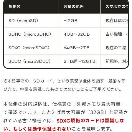
規格名
容量の範囲
スマホでの位
SD（microSD）
〜2GB
現在はほぼ使
SDHC（microSDHC）
4GB〜32GB
古い機種・小
SDXC（microSDXC）
64GB〜2TB
現在の主流
SDUC（microSDUC）
2TB超〜128TB
新規格。対応
※本記事での「SDカード」という表記は全体を指す一般的な呼
び方で、容量を意識したものではないことをご了承ください。
本体側の対応規格は、仕様表の「外部メモリ最大容量」
で確認できます。たとえば最大容量が「32GB」と記載さ
れている古い機種では、
SDXC規格のカードは認識しな
い、もしくは動作保証されない
ことを意味します。