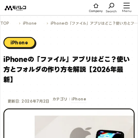
コ
ン
テ
Menu
Search
Company
ン
ツ
へ
TOP
iPhone
iPhoneの「ファイル」アプリはどこ？使い方とフォルダの作り方を解説【2026年最新】
ス
キ
ッ
プ
iPhone
iPhoneの「ファイル」アプリはどこ？使い
方とフォルダの作り方を解説【2026年最
新】
iPhone
カテゴリ：
更新日: 2026年7月2日