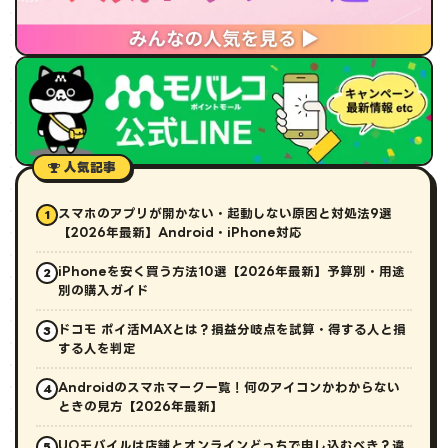
人気記事
スマホのアプリが開かない・起動しない原因と対処法9選
1
【2026年最新】Android・iPhone対応
iPhoneを安く買う方法10選【2026年最新】予算別・用途
2
別の購入ガイド
ドコモ ポイ活MAXとは？損益分岐点を試算・得する人と損
3
する人を判定
Androidのスマホマーク一覧！何のアイコンかわからない
4
ときの見方【2026年最新】
UQモバイルは店舗とオンラインどっちで申し込むべき？違
5