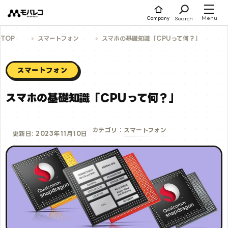
コ
ン
テ
Menu
Search
Company
ン
ツ
へ
TOP
スマートフォン
スマホの基礎知識「CPUって何？」
ス
キ
ッ
プ
スマートフォン
スマホの基礎知識「CPUって何？」
スマートフォン
カテゴリ：
更新日: 2023年11月10日