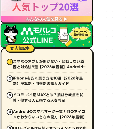
人気記事
スマホのアプリが開かない・起動しない原
1
因と対処法9選【2026年最新】Android・
iPhone対応
iPhoneを安く買う方法10選【2026年最
2
新】予算別・用途別の購入ガイド
ドコモ ポイ活MAXとは？損益分岐点を試
3
算・得する人と損する人を判定
Androidのスマホマーク一覧！何のアイコ
4
ンかわからないときの見方【2026年最新】
UQモバイルは店舗とオンラインどっちで申
5