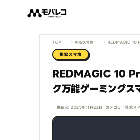
コ
ン
テ
ン
ツ
へ
ス
キ
ッ
プ
TOP
格安スマホ
REDMAGIC 
格安スマホ
REDMAGIC 10
ク万能ゲーミングス
格安ス
更新日: 2025年11月22日
カテゴリ：