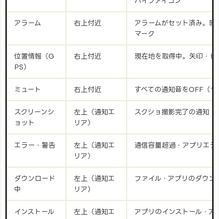
バイブアイコン
アラーム
右上付近
アラームがセット済み。時
マーク
位置情報（G
右上付近
現在地を取得中。矢印・ピ
PS）
ミュート
右上付近
すべての通知音をOFF（
スクリーンシ
左上（通知エ
スクショ撮影完了の通知
ョット
リア）
エラー・警告
左上（通知エ
通信容量超過・アプリエラ
リア）
ダウンロード
左上（通知エ
ファイル・アプリのダウン
中
リア）
インストール
左上（通知エ
アプリのインストール・ア