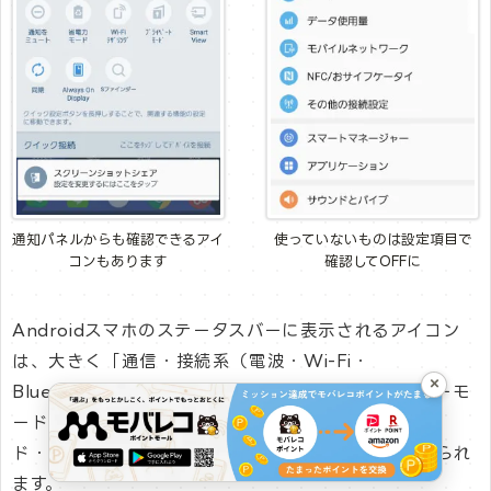
通知パネルからも確認できるアイ
使っていないものは設定項目で
コンもあります
確認してOFFに
Androidスマホのステータスバーに表示されるアイコン
は、大きく「通信・接続系（電波・Wi-Fi・
×
Bluetooth・NFC）」「設定系（機内モード・マナーモ
ード・アラーム・位置情報）」「通知系（ダウンロー
ド・エラー・スクリーンショット）」の3種類に分けられ
ます。