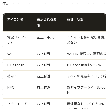
す。
アイコン名
表示される場
意味・状態
所
電波（アンテ
左上〜中央
モバイル回線の電波強度。
ナ）
ど強い
Wi-Fi
右上付近
Wi-Fiに接続中。扇形の波
Bluetooth
右上付近
Bluetooth機能がON。
機内モード
右上付近
すべての電波をOFF。飛行
NFC
右上付近
おサイフケータイ・Suica
N
マナーモード
右上付近
着信音なし・バイブON。