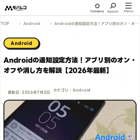
コ
ン
テ
Menu
Search
Company
ン
ツ
へ
TOP
Android
Androidの通知設定方法！アプリ別のオン・オフや消し方を解説【2026年最新】
ス
キ
ッ
プ
Android
Androidの通知設定方法！アプリ別のオン・
オフや消し方を解説【2026年最新】
Android
カテゴリ：
更新日: 2026年7月2日