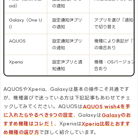
oid）
の通知
Galaxy（One U
設定→通知→アプリ
アプリを選び「通知を
I）
の通知
で切り替え
AQUOS
設定→通知→アプリ
機種により表記が「ア
の通知
の場合あり
Xperia
設定→アプリと通
機種・OSバージョン
知→通知
合あり
AQUOSやXperia、Galaxyは基本の操作こそ共通です
が、機種選びで迷っている方は下記記事もあわせてチェ
ックしてみてください。AQUOSは
AQUOS wish4を手
に入れたらやるべき9つの設定
、Galaxyは
Galaxyのお
すすめ機種はコレだ！
、Xperiaは
Xperia比較とおすす
め機種の選び方
で詳しく紹介しています。