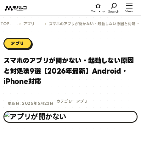
コ
ン
テ
Menu
Search
Company
ン
ツ
へ
TOP
アプリ
スマホのアプリが開かない・起動しない原因と対処法9選【2026年最新】Android・iPhone対応
ス
キ
ッ
プ
アプリ
スマホのアプリが開かない・起動しない原因
と対処法9選【2026年最新】Android・
iPhone対応
アプリ
カテゴリ：
更新日: 2026年6月23日