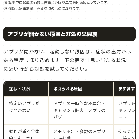
※ 記事中に記載の価格は特筆ない限り全て税込表記としています。
※ 情報は記事執筆、更新時点のものになります。
アプリが開かない原因と対処の早見表
アプリが開かない・起動しない原因は、症状の出方から
ある程度しぼり込めます。下の表で「思い当たる状況」
に近い行から対処を試してください。
症状・状況
考えられる原因
まず試す
特定のアプリだ
アプリの一時的な不具合・
アプリを
け開かない
キャッシュ肥大・アプリの
キャッシ
バグ
ート
動作が重く全体
メモリ不足・多数のアプリ
使ってい
的にもっさり
同時起動
し端末を