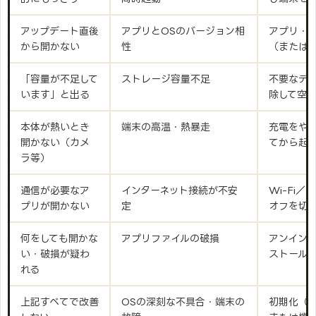
アップデート直後
アプリとOSのバージョン相
アプリ・
から開かない
性
（または
「容量が不足して
ストレージ容量不足
不要なデ
います」と出る
除して空
本体が熱いとき
端末の高温・熱暴走
充電をや
開かない（カメ
てから起
ラ等）
通信が必要なア
インターネット接続が不安
Wi-Fi
プリが開かない
定
オフを切
何をしても開かな
アプリファイルの破損
アンイン
い・破損が疑わ
ストール
れる
上記すべてで改善
OSの深刻な不具合・端末の
初期化（