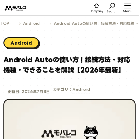
コ
ン
テ
Menu
Search
Company
ン
ツ
へ
TOP
Android
Android Autoの使い方！接続方法・対応機種・できることを解説【2026年最新】
ス
キ
ッ
プ
Android
Android Autoの使い方！接続方法・対応
機種・できることを解説【2026年最新】
Android
カテゴリ：
更新日: 2026年7月8日