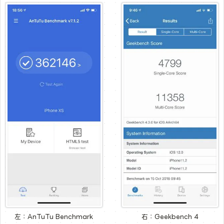
左：AnTuTu Benchmark
右：Geekbench 4