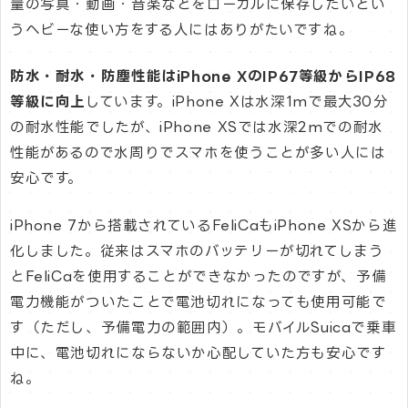
量の写真・動画・音楽などをローカルに保存したいとい
うヘビーな使い方をする人にはありがたいですね。
防水・耐水・防塵性能はiPhone XのIP67等級からIP68
等級に向上
しています。iPhone Xは水深1mで最大30分
の耐水性能でしたが、iPhone XSでは水深2mでの耐水
性能があるので水周りでスマホを使うことが多い人には
安心です。
iPhone 7から搭載されているFeliCaもiPhone XSから進
化しました。従来はスマホのバッテリーが切れてしまう
とFeliCaを使用することができなかったのですが、予備
電力機能がついたことで電池切れになっても使用可能で
す（ただし、予備電力の範囲内）。モバイルSuicaで乗車
中に、電池切れにならないか心配していた方も安心です
ね。