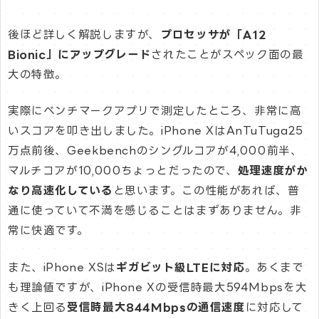
後ほど詳しく解説しますが、
プロセッサが「A12
Bionic」にアップグレード
されたことがスペック面の最
大の特徴。
実際にベンチマークアプリで測定したところ、非常に高
いスコアを叩き出しました。iPhone XはAnTuTuga25
万点前後、Geekbenchのシングルコアが4,000前半、
マルチコアが10,000ちょっとだったので、
処理速度がか
なり高速化している
と思います。この性能があれば、普
通に使っていて不満を感じることはまずありません。非
常に快適です。
また、iPhone XSは
ギガビット級LTEに対応
。あくまで
も理論値ですが、iPhone Xの受信時最大594Mbpsを大
きく上回る
受信時最大844Mbpsの通信速度
に対応して