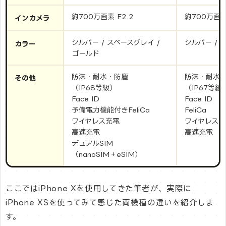
約700万画素 F2.2
約700万画素 
インカメラ
シルバー / スペースグレイ /
シルバー / 
カラー
ゴールド
防沫・耐水・防塵
防沫・耐水
その他
（IP68等級）
（IP67等級
Face ID
Face ID
予備電力機能付きFeliCa
FeliCa
ワイヤレス充電
ワイヤレス充
高速充電
高速充電
デュアルSIM
（nanoSIM＋eSIM）
ここではiPhone Xを使用してきた筆者が、実際に
iPhone XSを使ってみて感じた両機種の違いを紹介しま
す。