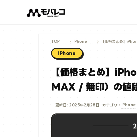
コ
ン
テ
ン
ツ
へ
ス
キ
ッ
プ
TOP
iPhone
【価格まとめ】iPhone
iPhone
【価格まとめ】iPhone 
MAX / 無印）の値
iPhone
更新日: 2025年2月28日
カテゴリ：