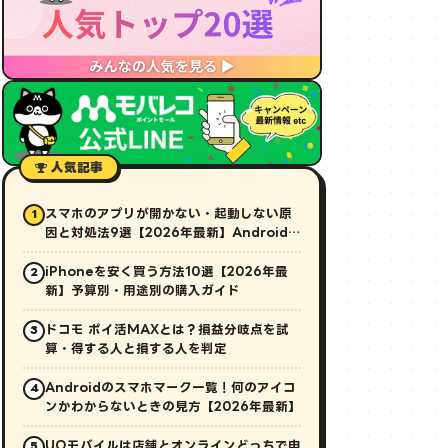
人気記事
スマホのアプリが開かない・起動しない原
1
因と対処法9選【2026年最新】Android・
iPhone対応
iPhoneを安く買う方法10選【2026年最
2
新】予算別・用途別の購入ガイド
ドコモ ポイ活MAXとは？損益分岐点を試
3
算・得する人と損する人を判定
Androidのスマホマーク一覧！何のアイコ
4
ンかわからないときの見方【2026年最新】
UQモバイルは店舗とオンラインどっちで申
5