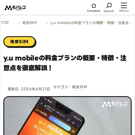
コ
ン
テ
Menu
Search
Company
ン
ツ
へ
TOP
格安SIM
y.u mobileの料金プランの概要・特徴・注意点を徹底解説！
ス
キ
ッ
プ
格安SIM
y.u mobileの料金プランの概要・特徴・注
意点を徹底解説！
格安SIM
カテゴリ：
更新日: 2024年6月21日