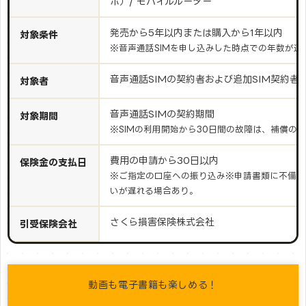
ホ）/ モバイルルーター
発売から5年以内または購入から1年以内
対象条件
※音声通話SIMを申し込みした時点での年数が適
音声通話SIMの契約者および追加SIM契約者
対象者
音声通話SIMの契約期間
対象期間
※SIMの利用開始から30日間の故障は、補償の
費用の申請から30日以内
保険金の支払日
※ご指定の口座への振り込み※申請書類に不備が
いが遅れる場合あり。
さくら損害保険株式会社
引受保険会社
動画も電子書籍も楽しめる！