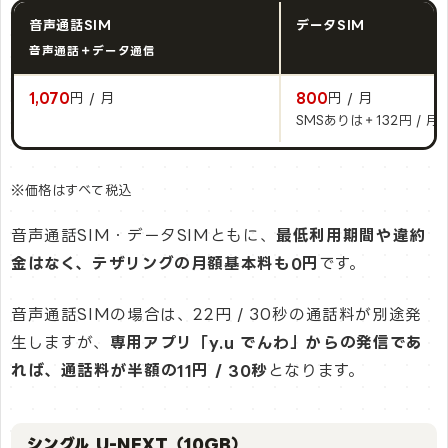
音声通話SIM
データSIM
音声通話＋データ通信
1,070
円 / 月
800
円 / 月
SMSありは＋132円 / 月
※価格はすべて税込
音声通話SIM・データSIMともに、
最低利用期間や違約
金はなく、テザリングの月額基本料も0円
です。
音声通話SIMの場合は、22円 / 30秒の通話料が別途発
生しますが、
専用アプリ「y.u でんわ」からの発信であ
れば、通話料が半額の11円 / 30秒
となります。
シングル U-NEXT（10GB）