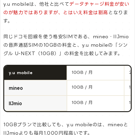
y.u mobileは、他社と比べて
データチャージ料金が安い
のが魅力ではありますが、とはいえ料金は割高
となりま
す。
同じドコモ回線を使う格安SIMである、mineo・IIJmio
の音声通話SIMの10GBの料金と、y.u mobileの「シン
グル U-NEXT（10GB）」の料金を比較してみます。
10GB / 月
2,
y.u mobile
10GB / 月
1,
mineo
10GB / 月
1,
IIJmio
10GBプランで比較しても、y.u mobileのは、mineoと
IIJmioよりも毎月1,000円程高いです。