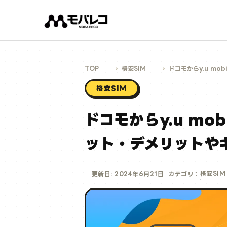
コ
ン
テ
ン
ツ
へ
ス
キ
ッ
プ
TOP
格安SIM
ドコモからy.u m
格安SIM
ドコモからy.u mo
ット・デメリットや
格安SIM
更新日: 2024年6月21日
カテゴリ：