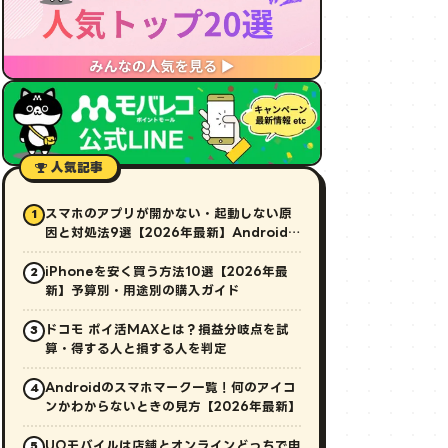
人気記事
スマホのアプリが開かない・起動しない原
1
因と対処法9選【2026年最新】Android・
iPhone対応
iPhoneを安く買う方法10選【2026年最
2
新】予算別・用途別の購入ガイド
ドコモ ポイ活MAXとは？損益分岐点を試
3
算・得する人と損する人を判定
Androidのスマホマーク一覧！何のアイコ
4
ンかわからないときの見方【2026年最新】
UQモバイルは店舗とオンラインどっちで申
5