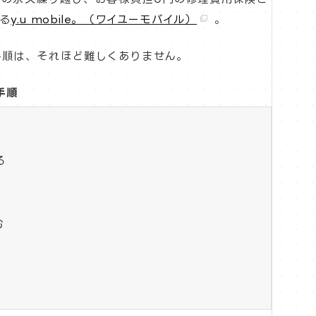
る
y.u mobile。（ワイユーモバイル）
。
えの手順は、それほど難しくありません。
手順
る
む