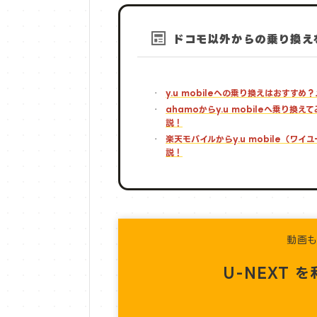
ドコモ以外からの乗り換え
y.u mobileへの乗り換えはおす
ahamoからy.u mobileへ乗り
説！
楽天モバイルからy.u mobile（
説！
動画
U-NEXT 