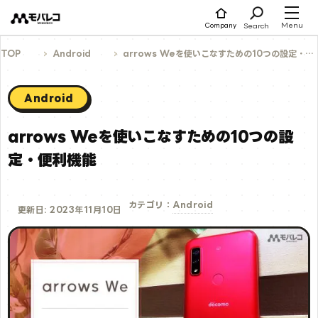
コ
ン
テ
Menu
Search
Company
ン
ツ
へ
TOP
Android
arrows Weを使いこなすための10つの設定・便利機能
ス
キ
ッ
プ
Android
arrows Weを使いこなすための10つの設
定・便利機能
Android
カテゴリ：
更新日: 2023年11月10日