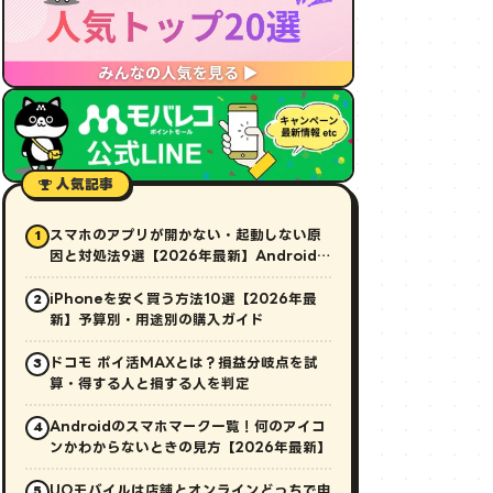
人気記事
スマホのアプリが開かない・起動しない原
1
因と対処法9選【2026年最新】Android・
iPhone対応
iPhoneを安く買う方法10選【2026年最
2
新】予算別・用途別の購入ガイド
ドコモ ポイ活MAXとは？損益分岐点を試
3
算・得する人と損する人を判定
Androidのスマホマーク一覧！何のアイコ
4
ンかわからないときの見方【2026年最新】
UQモバイルは店舗とオンラインどっちで申
5