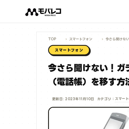
コ
ン
テ
ン
ツ
へ
ス
キ
ッ
プ
TOP
スマートフォン
今さら聞けな
スマートフォン
今さら聞けない！ガ
（電話帳）を移す方
スマート
更新日: 2023年11月10日
カテゴリ：