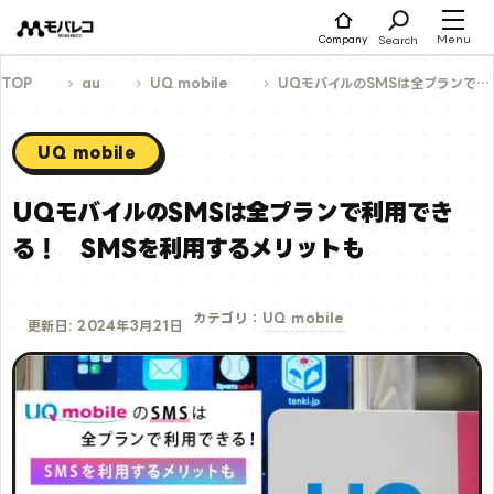
コ
ン
テ
Menu
Search
Company
ン
ツ
へ
TOP
au
UQ mobile
UQモバイルのSMSは全プランで利用できる！ SMSを利用するメリットも
ス
キ
ッ
プ
UQ mobile
UQモバイルのSMSは全プランで利用でき
る！ SMSを利用するメリットも
UQ mobile
カテゴリ：
更新日: 2024年3月21日