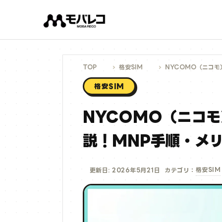
コ
ン
テ
ン
ツ
へ
ス
キ
ッ
プ
TOP
格安SIM
NYCOMO（ニコモ
格安SIM
NYCOMO（ニコ
説！MNP手順・メ
格安SIM
更新日: 2026年5月21日
カテゴリ：