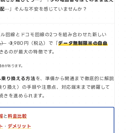
配…
」そんな不安を感じていませんか？
イル回線とドコモ回線の2つを組み合わせた新しい
込）
→ 3,980円（税込）で「
データ無制限※の自由
きるのが最大の特徴です。
場合があります。
へ乗り換える方法
を、準備から開通まで徹底的に解説
乗り換え）の手順や注意点、対応端末まで網羅して
続きを進められます。
報
と
料金比較
ト
・
デメリット