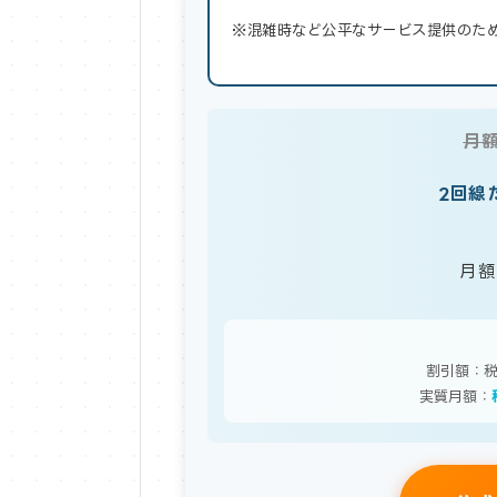
※混雑時など公平なサービス提供のた
月額
2回線
月額
割引額：税込
実質月額：