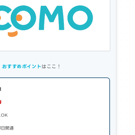
の
おすすめポイント
はここ！
線
得
OK
即日開通