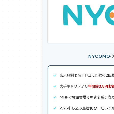
NYCOMO
楽天無制限※＋ドコモ回線の
2回
大手キャリアより
年間約3万円お
MNPで
電話番号そのまま
乗り換え
Web申し込み
最短10分
・届いて