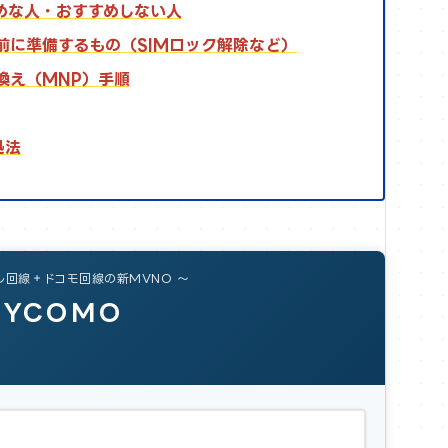
めな人・おすすめしない人
前に準備するもの（SIMロック解除など）
換え（MNP）手順
処法
ル回線＋ドコモ回線の新MVNO 〜
NYCOMO