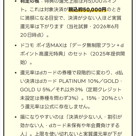
判定の核
：特典の還元上限は月5,000ポイン
ト。これは対象決済が
税込約50,000円
のとき
に満額になる目安で、決済が少ない人ほど実質
還元率は下がります（当社試算・2026年6月
20日時点）。
ドコモ ポイ活MAXは「データ無制限プラン＋d
ポイント高還元特典」のセット（2025年提供開
始）。
還元率はdカードの券種で段階的に変わり、d払
い決済はdカード PLATINUM 10%／GOLD・
GOLD U 5%／それ以外3%（定期クレジット
未設定は券種を問わず3%）。15%・20%とい
う還元率は公式に存在しません。
損になりやすいのは「決済が少ない人・割引が
効かない人・dカード未保有や年会費負けする
人」。上限を使い切れないと実質還元率が下が