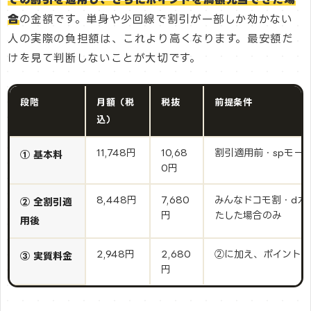
合
の金額です。単身や少回線で割引が一部しか効かない
人の実際の負担額は、これより高くなります。最安額だ
けを見て判断しないことが大切です。
段階
月額（税
税抜
前提条件
込）
11,748円
10,68
割引適用前・spモード
① 基本料
0円
8,448円
7,680
みんなドコモ割・dカ
② 全割引適
円
たした場合のみ
用後
2,948円
2,680
②に加え、ポイント
③ 実質料金
円