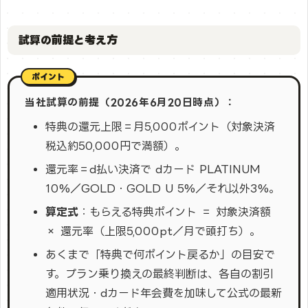
試算の前提と考え方
当社試算の前提（2026年6月20日時点）：
特典の還元上限＝月5,000ポイント（対象決済
税込約50,000円で満額）。
還元率＝d払い決済で dカード PLATINUM
10%／GOLD・GOLD U 5%／それ以外3%。
算定式
：もらえる特典ポイント ＝ 対象決済額
× 還元率（上限5,000pt／月で頭打ち）。
あくまで「特典で何ポイント戻るか」の目安で
す。プラン乗り換えの最終判断は、各自の割引
適用状況・dカード年会費を加味して公式の最新