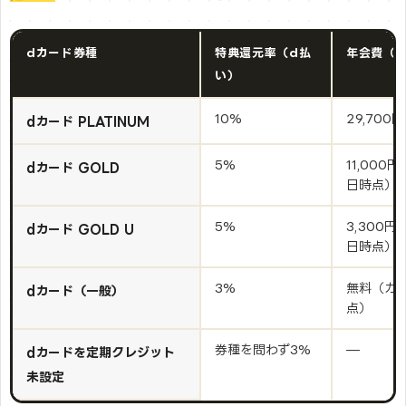
dカード券種
特典還元率（d払
年会費（
い）
10%
29,700円
dカード PLATINUM
5%
11,00
dカード GOLD
日時点）
5%
3,300
dカード GOLD U
日時点）
3%
無料（カー
dカード（一般）
点）
券種を問わず3%
—
dカードを定期クレジット
未設定