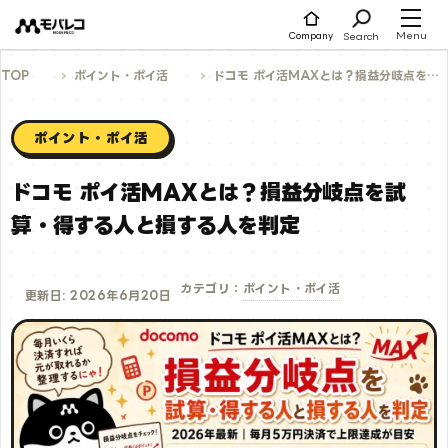
コ
ン
テ
Menu
Search
Company
ン
ツ
へ
TOP
ポイント・ポイ活
ドコモ ポイ活MAXとは？損益分岐点を試算・得する人と損する人を判定
ス
キ
ッ
プ
ポイント・ポイ活
ドコモ ポイ活MAXとは？損益分岐点を試
算・得する人と損する人を判定
ポイント・ポイ活
カテゴリ：
更新日: 2026年6月20日