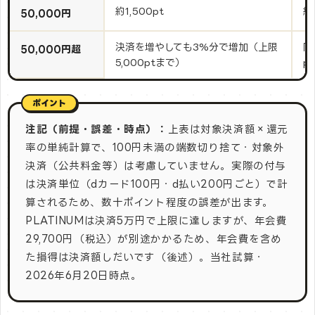
約1,500pt
約
50,000円
決済を増やしても3%分で増加（上限
同
50,000円超
5,000ptまで）
p
注記（前提・誤差・時点）：
上表は対象決済額×還元
率の単純計算で、100円未満の端数切り捨て・対象外
決済（公共料金等）は考慮していません。実際の付与
は決済単位（dカード100円・d払い200円ごと）で計
算されるため、数十ポイント程度の誤差が出ます。
PLATINUMは決済5万円で上限に達しますが、年会費
29,700円（税込）が別途かかるため、年会費を含め
た損得は決済額しだいです（後述）。当社試算・
2026年6月20日時点。