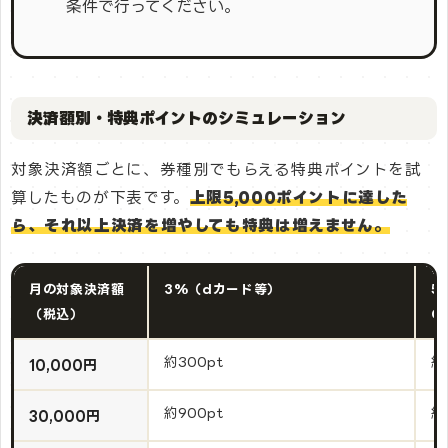
条件で行ってください。
決済額別・特典ポイントのシミュレーション
対象決済額ごとに、券種別でもらえる特典ポイントを試
算したものが下表です。
上限5,000ポイントに達した
ら、それ以上決済を増やしても特典は増えません。
月の対象決済額
3%（dカード等）
5
（税込）
O
約300pt
約
10,000円
約900pt
約
30,000円