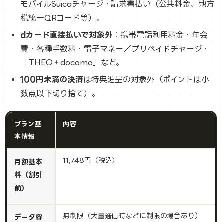
モバイルSuicaチャージ・請求書払い（公共料金、地方
税統一QRコード等）。
dカード直接払いで対象外
：携帯電話利用料金・年会
費・各種手数料・電子マネー／プリペイドチャージ・
「THEO＋docomo」など。
100円未満の決済
は特典進呈の対象外（ポイントは小
数点以下切り捨て）。
プラン基
内容
本情報
11,748円（税込）
月額基本
料（割引
前）
無制限（大量通信時などに制限の場合あり）
データ容