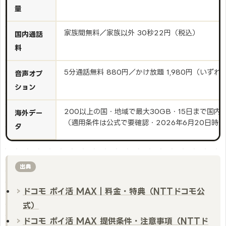
量
家族間無料／家族以外 30秒22円（税込）
国内通話
料
5分通話無料 880円／かけ放題 1,980円（いずれ
音声オプ
ション
200以上の国・地域で最大30GB・15日まで国内
海外デー
（適用条件は公式で要確認・2026年6月20日時
タ
出典
ドコモ ポイ活 MAX｜料金・特典（NTTドコモ公
式）
ドコモ ポイ活 MAX 提供条件・注意事項（NTTド