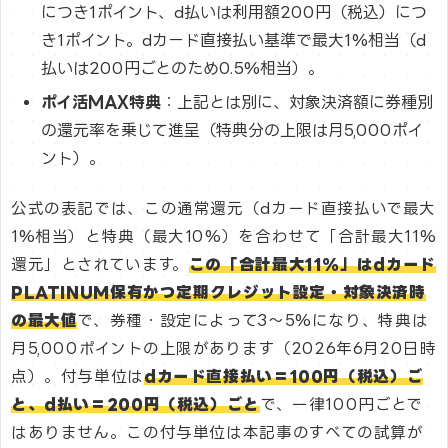
につき1ポイント、d払いは利用額200円（税込）につ
き1ポイント。dカード直接払い基準で最大1%相当（d
払いは200円ごとのため0.5%相当）。
ポイ活MAX特典
：上記とは別に、対象決済額に券種別
の還元率を乗じて進呈（特典分の上限は月5,000ポイ
ント）。
公式の表記では、この通常還元（dカード直接払いで最大
1%相当）と特典（最大10%）を合わせて「合計最大11%
還元」とされています。
この「合計最大11%」はdカード
PLATINUM保有かつ定期クレジット設定・対象決済時
の最大値
で、券種・設定によって3〜5%になり、特典は
月5,000ポイントの上限があります（2026年6月20日時
点）。付与単位は
dカード直接払い＝100円（税込）ご
と、d払い＝200円（税込）ごと
で、一律100円ごとで
はありません。この付与単位は本記事のすべての試算が