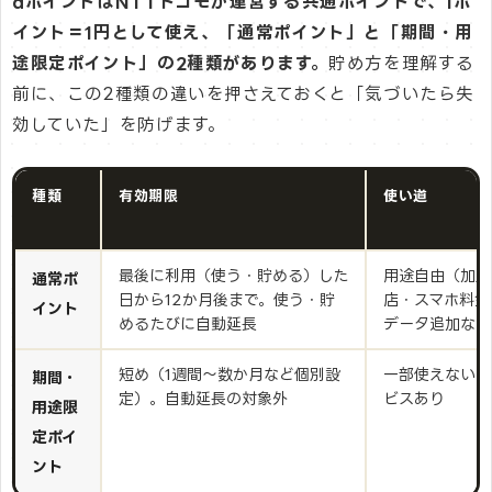
dポイントはNTTドコモが運営する共通ポイントで、1ポ
イント＝1円として使え、「通常ポイント」と「期間・用
途限定ポイント」の2種類があります。
貯め方を理解する
前に、この2種類の違いを押さえておくと「気づいたら失
効していた」を防げます。
種類
有効期限
使い道
最後に利用（使う・貯める）した
用途自由（加盟
通常ポ
日から12か月後まで。使う・貯
店・スマホ料金
イント
めるたびに自動延長
データ追加など
短め（1週間〜数か月など個別設
一部使えないサ
期間・
定）。自動延長の対象外
ビスあり
用途限
定ポイ
ント