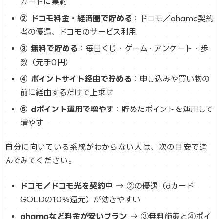
カードに集約
② ドコモ料金・経済圏で貯める
：ドコモ／ahamo契約
者の優遇、ドコモのサービス利用
③ 無料で貯める
：毎日くじ・ゲーム・アンケート・歩
数（元手0円）
④ ポイントサイト経由で貯める
：申し込みや買い物の
前に経由するだけで上乗せ
⑤ dポイント運用で増やす
：貯めたポイントを運用して
増やす
自分に向いている系統がわからない人は、次の目安で選
んでみてください。
ドコモ／ドコモ光を契約中
→ ②の優遇（dカード
GOLDの10%還元）が効きやすい
ahamoなど料金が安いプラン
→ ③無料施策と④ポイ