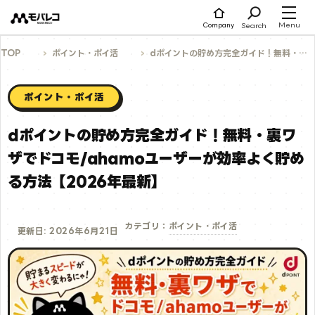
コ
ン
テ
Menu
Search
Company
ン
ツ
へ
TOP
ポイント・ポイ活
dポイントの貯め方完全ガイド！無料・裏ワザでドコモ/ahamoユーザーが効率よく貯める方法【2026年最新】
ス
キ
ッ
プ
ポイント・ポイ活
dポイントの貯め方完全ガイド！無料・裏ワ
ザでドコモ/ahamoユーザーが効率よく貯め
る方法【2026年最新】
ポイント・ポイ活
カテゴリ：
更新日: 2026年6月21日