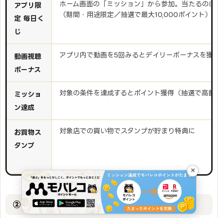
ホーム画面の「ミッション」から参加。当たるのは
アプリ限
（期間・用途限定／抽選で最大10,000ポイント）
定 毎日く
じ
アプリ内で動画を5回みるとデイリーボーナスを獲
動画視聴
ボーナス
対象の条件を達成するとポイント獲得（抽選で高額
ミッショ
ン達成
対象店での買い物でスタンプが貯まり特典に
お買物ス
タンプ
×
② ポイントGETチャレンジ