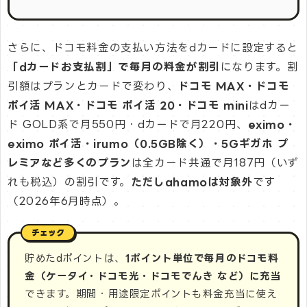
さらに、ドコモ料金の支払い方法をdカードに設定すると
「dカードお支払割」で毎月の料金が割引
になります。割
引額はプランとカードで変わり、
ドコモ MAX・ドコモ
ポイ活 MAX・ドコモ ポイ活 20・ドコモ mini
はdカー
ド GOLD系で月550円・dカードで月220円、
eximo・
eximo ポイ活・irumo（0.5GB除く）・5Gギガホ プ
レミアなど多くのプラン
は全カード共通で月187円（いず
れも税込）の割引です。
ただしahamoは対象外
です
（2026年6月時点）。
貯めたdポイントは、
1ポイント単位で毎月のドコモ料
金（ケータイ・ドコモ光・ドコモでんき など）に充当
できます。期間・用途限定ポイントも料金充当に使え