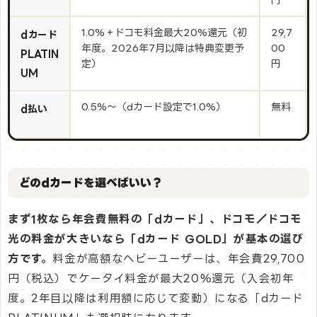
1.0%＋ドコモ料金最大20%還元（初
29,7
dカード
年度。2026年7月以降は特典変更予
00
PLATIN
定）
円
UM
0.5%〜（dカード設定で1.0%）
無料
d払い
どのdカードを選べばいい？
まず1枚なら年会費無料の「dカード」、ドコモ／ドコモ
光の料金が大きいなら「dカード GOLD」が基本の選び
方です。
料金が高額なヘビーユーザーは、年会費29,700
円（税込）でケータイ料金が最大20%還元（入会初年
度。2年目以降は利用額に応じて変動）になる「dカード