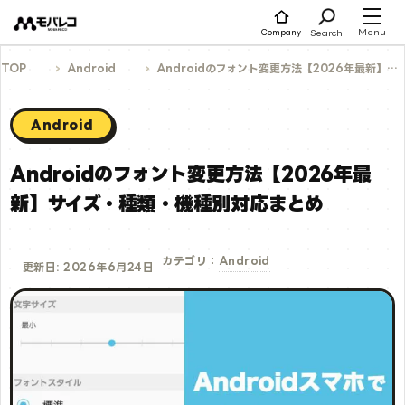
コ
ン
テ
Menu
Search
Company
ン
ツ
へ
TOP
Android
Androidのフォント変更方法【2026年最新】サイズ・種類・機種別対応まとめ
ス
キ
ッ
プ
Android
Androidのフォント変更方法【2026年最
新】サイズ・種類・機種別対応まとめ
Android
カテゴリ：
更新日: 2026年6月24日