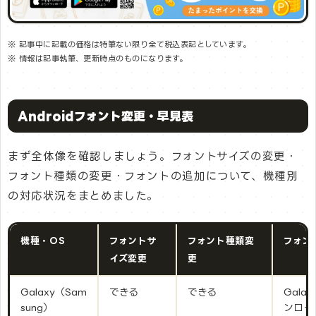
※ 記事中に記載の価格は特筆ない限り全て税込表記としています。
※ 情報は記事執筆、更新時点のものになります。
Androidフォント変更・早見表
まず全体像を確認しましょう。フォントサイズの変更・
フォント種類の変更・フォントの追加について、機種別
の対応状況をまとめました。
機種・OS
フォントサ
フォント種類変
フォン
イズ変更
更
Galaxy（Sam
できる
できる
Gala
sung）
ンロー