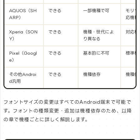
AQUOS（SH
できる
一部機種で可
モリサ
ARP）
応機種
Xperia（SON
できる
機種・世代によ
対応機
Y）
り異なる
Pixel（Googl
できる
基本的に不可
標準機
e）
その他Androi
できる
機種依存
機種依
d汎用
フォントサイズの変更はすべてのAndroid端末で可能で
す。フォントの種類変更・追加は機種依存のため、以降
の章で機種ごとに詳しく解説します。