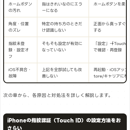
ホームボタン
指はきれいなのにエラ
ホームボタンを柔ら
の汚れ
ーになる
角度・位置
特定の持ち方のときだ
正面から真っすぐ押
のズレ
け認識しない
する
指紋未登
そもそも設定が有効に
「設定」→「Touch
録・設定オ
なっていない
で確認・再登録
フ
iOS不具合・
上記を全部試しても改
再起動・iOSアップデ
故障
善しない
tore/キャリアに相
次の章から、各原因と対処法を詳しく解説します。
iPhoneの指紋認証（Touch ID）の設定方法をお
さらい