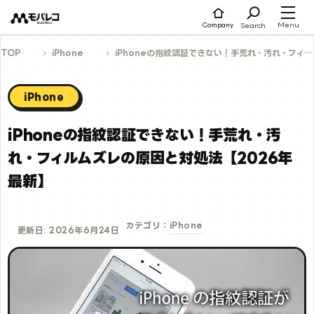
コ
ン
テ
Menu
Search
Company
ン
ツ
へ
TOP
iPhone
iPhoneの指紋認証できない！手荒れ・汚れ・フィルムズレの原因と対処法【2026年最新】
ス
キ
ッ
プ
iPhone
iPhoneの指紋認証できない！手荒れ・汚
れ・フィルムズレの原因と対処法【2026年
最新】
iPhone
カテゴリ：
更新日: 2026年6月24日