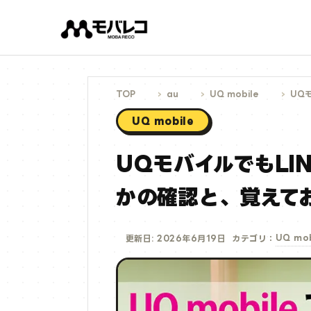
コ
ン
テ
ン
ツ
へ
ス
キ
ッ
プ
TOP
au
UQ mobile
UQモ
UQ mobile
UQモバイルでもLI
かの確認と、覚えて
UQ mob
更新日: 2026年6月19日
カテゴリ：