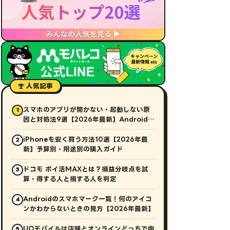
人気記事
スマホのアプリが開かない・起動しない原
1
因と対処法9選【2026年最新】Android・
iPhone対応
iPhoneを安く買う方法10選【2026年最
2
新】予算別・用途別の購入ガイド
ドコモ ポイ活MAXとは？損益分岐点を試
3
算・得する人と損する人を判定
Androidのスマホマーク一覧！何のアイコ
4
ンかわからないときの見方【2026年最新】
UQモバイルは店舗とオンラインどっちで申
5