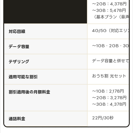
〜2GB：4,378円
〜3GB：5,478円
（基本プラン（音声）1
4G/5G（対応エリア
対応回線
〜1GB・2GB・3G
データ容量
データ容量と併せて3
テザリング
おうち割 光セット
適用可能な割引
〜1GB：2,178円
割引適用後の月額料金
〜2GB：3,278円
〜3GB：4,378円
22円/30秒
通話料金