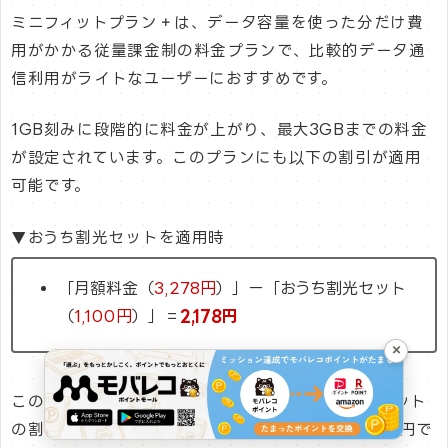
ミニフィットプラン＋は、データ容量を使った分だけ費
用がかかる従量課金制の料金プランで、比較的データ通
信利用がライトなユーザーにおすすめです。
1GB刻みに段階的に料金が上がり、最大3GBまでの料金
が設定されています。このプランにも以下の割引が適用
可能です。
▼おうち割光セットを適用時
「月額料金（
3,278円
）」ー「おうち割光セット
（
1,100円
）」＝
2,178円
×
このように、ミニフィットプラン＋におうち割 光セット
の割引を適用すると、ソフトバンク内で最安の2,178円で