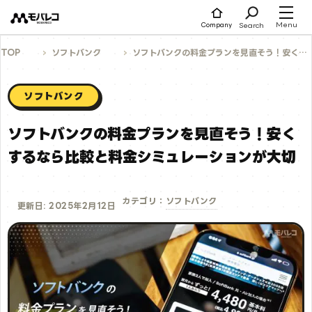
コ
ン
テ
Menu
Search
Company
ン
ツ
へ
TOP
ソフトバンク
ソフトバンクの料金プランを見直そう！安くするなら比較と料金シミュレーションが大切
ス
キ
ッ
プ
ソフトバンク
ソフトバンクの料金プランを見直そう！安く
するなら比較と料金シミュレーションが大切
ソフトバンク
カテゴリ：
更新日: 2025年2月12日