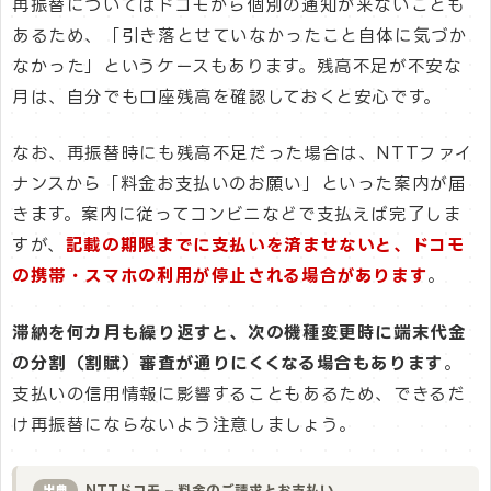
再振替についてはドコモから個別の通知が来ないことも
あるため、「引き落とせていなかったこと自体に気づか
なかった」というケースもあります。残高不足が不安な
月は、自分でも口座残高を確認しておくと安心です。
なお、再振替時にも残高不足だった場合は、NTTファイ
ナンスから「料金お支払いのお願い」といった案内が届
きます。案内に従ってコンビニなどで支払えば完了しま
すが、
記載の期限までに支払いを済ませないと、ドコモ
の携帯・スマホの利用が停止される場合があります
。
滞納を何カ月も繰り返すと、次の機種変更時に端末代金
の分割（割賦）審査が通りにくくなる場合もあります
。
支払いの信用情報に影響することもあるため、できるだ
け再振替にならないよう注意しましょう。
NTTドコモ – 料金のご請求とお支払い
出典