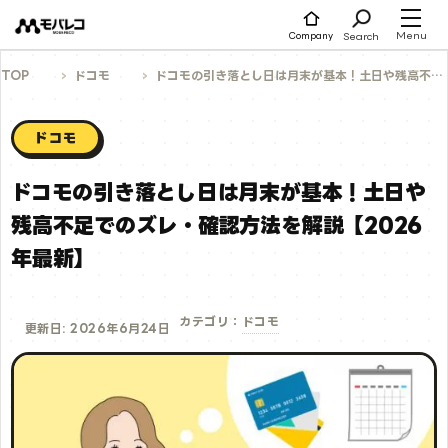
コ
ン
テ
Menu
Search
Company
ン
ツ
へ
TOP
ドコモ
ドコモの引き落とし日は月末が基本！土日や残高不足でのズレ・確認方法を解説【2026年最新】
ス
キ
ッ
プ
ドコモ
ドコモの引き落とし日は月末が基本！土日や
残高不足でのズレ・確認方法を解説【2026
年最新】
ドコモ
カテゴリ：
更新日: 2026年6月24日