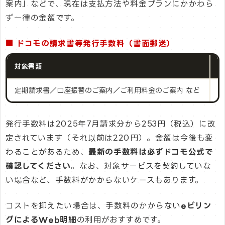
案内」などで、現在は支払方法や料金プランにかかわら
ず一律の金額です。
■ ドコモの請求書等発行手数料（書面郵送）
対象書類
発
定期請求書／口座振替のご案内／ご利用料金のご案内 など
1
発行手数料は2025年7月請求分から253円（税込）に改
定されています（それ以前は220円）。金額は今後も変
わることがあるため、
最新の手数料は必ずドコモ公式で
確認してください
。なお、対象サービスを契約していな
い場合など、手数料がかからないケースもあります。
コストを抑えたい場合は、手数料のかからない
eビリン
グによるWeb明細
の利用がおすすめです。