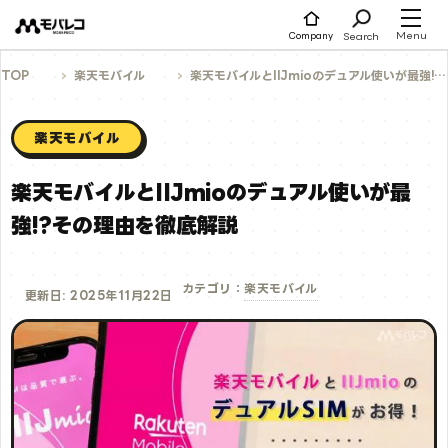
コ
ン
テ
Menu
Search
Company
ン
ツ
へ
TOP
楽天モバイル
楽天モバイルとIIJmioのデュアル使いが最強!?その理由を徹底解説
ス
キ
ッ
プ
楽天モバイル
楽天モバイルとIIJmioのデュアル使いが最
強!?その理由を徹底解説
楽天モバイル
カテゴリ：
更新日: 2025年11月22日