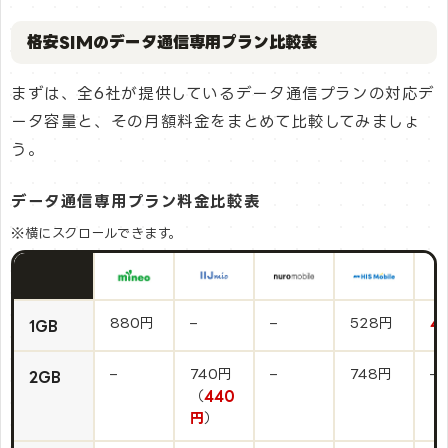
格安SIMのデータ通信専用プラン比較表
まずは、全6社が提供しているデータ通信プランの対応デ
ータ容量と、その月額料金をまとめて比較してみましょ
う。
データ通信専用プラン料金比較表
※横にスクロールできます。
880円
–
–
528円
4
1GB
–
740円
–
748円
–
2GB
（
440
円
）