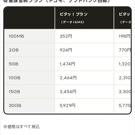
従量課金制プラン（ドコモ、ソフトバンク回線）
ビタッ！プラン
ビタッ！
（データ+SMS）
（データ通
100MB
352円
198円
2GB
924円
770円
5GB
1,474円
1,320円
10GB
2,464円
2,310円
15GB
3,454円
3,300
30GB
5,929円
5,775円
※価格はすべて税込