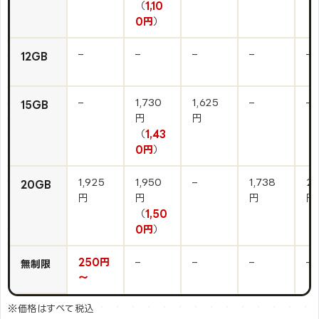
（
1,10
0円
）
–
–
–
–
–
12GB
–
1,730
1,625
–
–
15GB
円
円
（
1,43
0円
）
1,925
1,950
–
1,738
2,
20GB
円
円
円
円
（
1,50
0円
）
250円
–
–
–
–
無制限
～
※価格はすべて税込