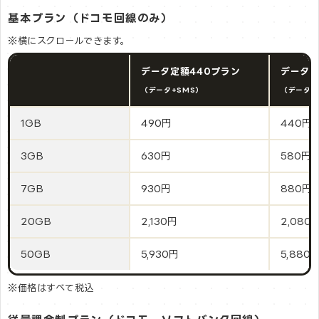
基本プラン（ドコモ回線のみ）
※横にスクロールできます。
データ定額440プラン
データ定
（データ+SMS）
（データ通
1GB
490円
440円
3GB
630円
580円
7GB
930円
880円
20GB
2,130円
2,080
50GB
5,930円
5,880
※価格はすべて税込