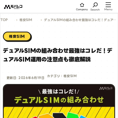
コ
ン
テ
Menu
Search
Company
ン
ツ
へ
TOP
格安SIM
デュアルSIMの組み合わせ最強はコレだ！デュアルSIM運用の注意点も徹底解説
ス
キ
ッ
プ
格安SIM
デュアルSIMの組み合わせ最強はコレだ！デ
ュアルSIM運用の注意点も徹底解説
格安SIM
カテゴリ：
更新日: 2026年6月19日