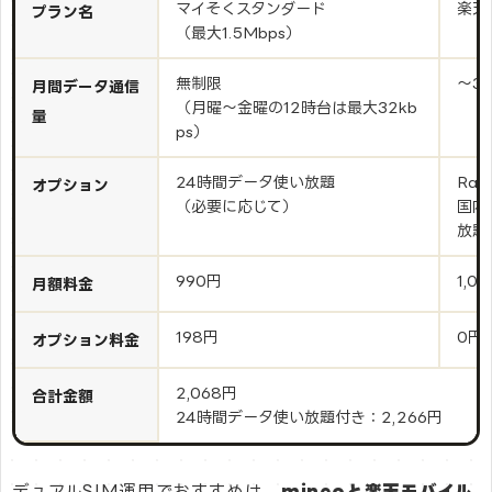
マイそくスタンダード
楽天
プラン名
（最大1.5Mbps）
無制限
〜3
月間データ通信
（月曜～金曜の12時台は最大32kb
量
ps）
24時間データ使い放題
Raku
オプション
（必要に応じて）
国内
放題
990円
1,0
月額料金
198円
0円
オプション料金
2,068円
合計金額
24時間データ使い放題付き：2,266円
デュアルSIM運用でおすすめは、
mineoと楽天モバイル