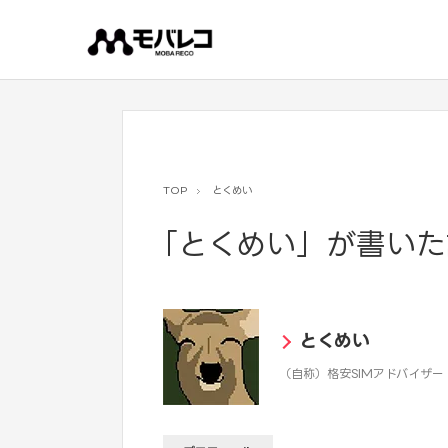
コ
ン
テ
ン
ツ
へ
ス
キ
ッ
プ
TOP
とくめい
「とくめい」が書いた
とくめい
（自称）格安SIMアドバイザー