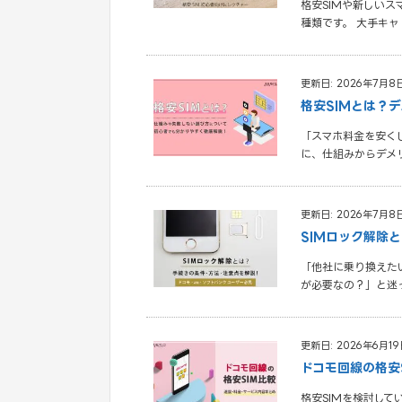
格安SIMや新しいス
種類です。 大手キ
更新日: 2026年7月8
格安SIMとは？
「スマホ料金を安く
に、仕組みからデメ
更新日: 2026年7月8
SIMロック解除
「他社に乗り換えた
が必要なの？」と迷
更新日: 2026年6月19
ドコモ回線の格安
格安SIMを検討し