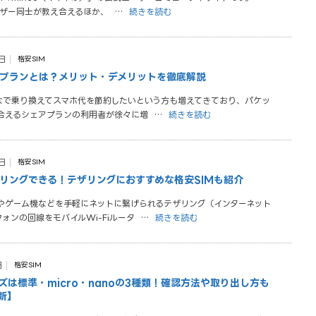
ーザー同士が教え合えるほか、
…
続きを読む
日
格安SIM
アプランとは？メリット・デメリットを徹底解説
んなで乗り換えてスマホ代を節約したいという方も増えてきており、パケッ
合えるシェアプランの利用者が徐々に増
…
続きを読む
日
格安SIM
ザリングできる！テザリングにおすすめな格安SIMも紹介
やゲーム機などを手軽にネットに繋げられるテザリング（インターネット
ォンの回線をモバイルWi-Fiルータ
…
続きを読む
日
格安SIM
ズは標準・micro・nanoの3種類！確認方法や取り出し方も
新】