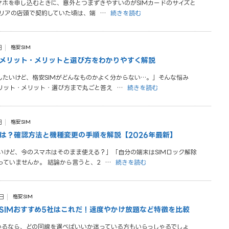
マホを申し込むときに、意外とつまずきやすいのがSIMカードのサイズと
ャリアの店頭で契約していた頃は、端
…
続きを読む
日
格安SIM
デメリット・メリットと選び方をわかりやすく解説
したいけど、格安SIMがどんなものかよく分からない…。」そんな悩み
リット・メリット・選び方まで丸ごと答え
…
続きを読む
日
格安SIM
とは？確認方法と機種変更の手順を解説【2026年最新】
いけど、今のスマホはそのまま使える？」「自分の端末はSIMロック解除
っていませんか。 結論から言うと、2
…
続きを読む
日
格安SIM
SIMおすすめ5社はこれだ！速度やかけ放題など特徴を比較
ているなら、どの回線を選べばいいか迷っている方もいらっしゃるでしょ