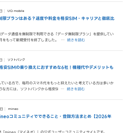
日
UQ mobile
制限プランはある？速度や料金を格安SIM・キャリアと徹底比
前データ通信を無制限で利用できる「データ無制限プラン」を提供してい
3月をもって新規受付を終了しました。
…
続きを読む
日
ソフトバンク
格安SIMの乗り換えにおすすめな6社！機種代やデメリットも
している方で、毎月のスマホ代をもっと抑えたいと考えている方は多いか
うな方には、ソフトバンクから格安SI
…
続きを読む
4日
mineo
ineoコミュニティでできること・登録方法まとめ【2026年
M「mineo（マイネオ）」の公式ユーザーコミュニティサイトです。