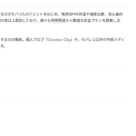
などのモバイルガジェットをはじめ、格安SIMの料金や速度比較、初心者向
を20枚以上契約しており、様々な利用用途から最適な料金プランを提案しま
をするのが趣味。個人ブログ「
Creator Clip
」や、モバレコ以外の外部メディ
す。