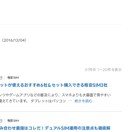
016/12/04）
51件中 1〜20件を表示
日
格安SIM
レットが使えるおすすめ6社＆セット購入できる格安SIM3社
ンツやゲームアプリなどの普及により、スマホよりも大画面で見やすい
増えてきています。 タブレットはパソコン
…
続きを読む
日
格安SIM
組み合わせ最強はコレだ！デュアルSIM運用の注意点も徹底解