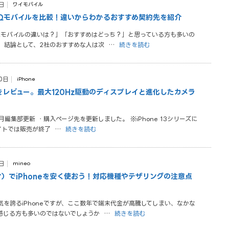
日
ワイモバイル
Qモバイルを比較！違いからわかるおすすめ契約先を紹介
Qモバイルの違いは？」「おすすめはどっち？」と思っている方も多いの
。 結論として、2社のおすすめな人は次
…
続きを読む
0日
iPhone
 Proをレビュー。最大120Hz駆動のディスプレイと進化したカメラ
2月編集部更新 ・購入ページ先を更新しました。 ※iPhone 13シリーズに
サイトでは販売が終了
…
続きを読む
日
mineo
オ）でiPhoneを安く使おう！対応機種やテザリングの注意点
を誇るiPhoneですが、ここ数年で端末代金が高騰してしまい、なかな
感じる方も多いのではないでしょうか
…
続きを読む