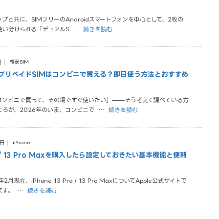
ップと共に、SIMフリーのAndroidスマートフォンを中心として、2枚の
使い分けられる「デュアルS
…
続きを読む
日
格安SIM
】プリペイドSIMはコンビニで買える？即日使う方法とおすすめ
をコンビニで買って、その場ですぐ使いたい」——そう考えて調べている方
ころが、2026年のいま、コンビニで
…
続きを読む
0日
iPhone
Pro / 13 Pro Maxを購入したら設定しておきたい基本機能と便利
月現在、iPhone 13 Pro / 13 Pro MaxについてApple公式サイトで
ます。
…
続きを読む