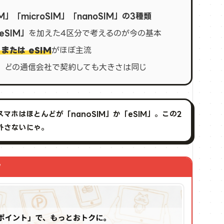
M」「microSIM」「nanoSIM」の3種類
SIM」
を加えた4区分で考えるのが今の基本
 または eSIM
がほぼ主流
、どの通信会社で契約しても大きさは同じ
マホはほとんどが「nanoSIM」か「eSIM」。この2
外さないにゃ。
ク