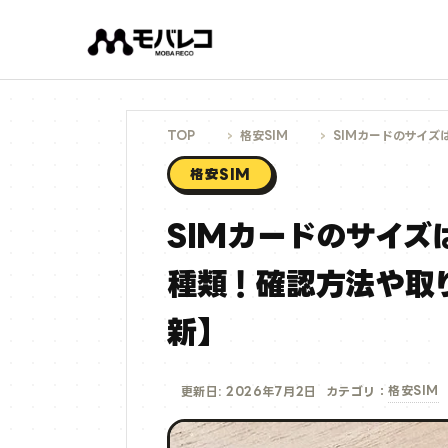
コ
ン
テ
ン
ツ
へ
ス
キ
ッ
プ
TOP
格安SIM
SIMカードのサイズは標
格安SIM
SIMカードのサイズは
種類！確認方法や取
新】
格安SIM
更新日: 2026年7月2日
カテゴリ：