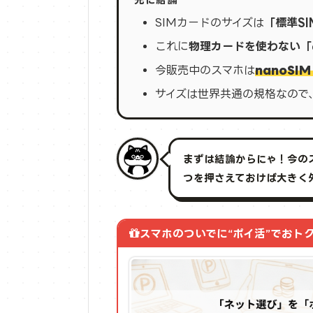
SIMカードのサイズは
「標準SI
これに
物理カードを使わない「e
今販売中のスマホは
nanoSIM
サイズは世界共通の規格なので
まずは結論からにゃ！今のス
つを押さえておけば大きく
スマホのついでに“ポイ活”でおト