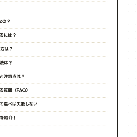
なの？
するには？
え方は？
処法は？
グと注意点は？
る質問（FAQ）
せて選べば失敗しない
Mを紹介！