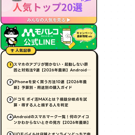
人気記事
スマホのアプリが開かない・起動しない原
1
因と対処法9選【2026年最新】Android・
iPhone対応
iPhoneを安く買う方法10選【2026年最
2
新】予算別・用途別の購入ガイド
ドコモ ポイ活MAXとは？損益分岐点を試
3
算・得する人と損する人を判定
Androidのスマホマーク一覧！何のアイコ
4
ンかわからないときの見方【2026年最新】
UQモバイルは店舗とオンラインどっちで申
5