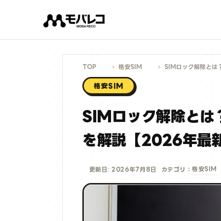
コ
ン
テ
ン
ツ
へ
ス
キ
ッ
プ
TOP
格安SIM
SIMロック解除とは
格安SIM
SIMロック解除と
を解説【2026年最
格安SIM
更新日: 2026年7月8日
カテゴリ：