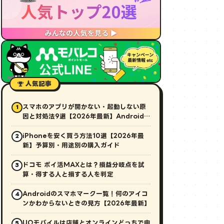
人気記事
スマホのアプリが開かない・起動しない原
1
因と対処法9選【2026年最新】Android・
iPhone対応
iPhoneを安く買う方法10選【2026年最
2
新】予算別・用途別の購入ガイド
ドコモ ポイ活MAXとは？損益分岐点を試
3
算・得する人と損する人を判定
Androidのスマホマーク一覧！何のアイコ
4
ンかわからないときの見方【2026年最新】
UQモバイルは店舗とオンラインどっちで申
5