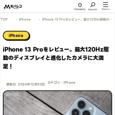
コ
ン
テ
Menu
Search
Company
ン
ツ
へ
TOP
iPhone
iPhone 13 Proをレビュー。最大120Hz駆動のディスプレイと進化したカメラに大満足！
ス
キ
ッ
プ
iPhone
iPhone 13 Proをレビュー。最大120Hz駆
動のディスプレイと進化したカメラに大満
足！
iPhone
カテゴリ：
更新日: 2024年12月30日