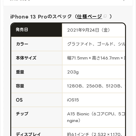
iPhone 13 Proのスペック（
仕様ページ
）
発売日
2021年9月24日（金）
カラー
グラファイト、ゴールド、シルバー
本体サイズ
幅71.5mm×高さ146.7mm×厚さ7
重量
203g
容量
128GB、256GB、512GB、1TB
OS
iOS15
チップ
A15 Bionic（6コアCPU、5コアGP
ngine）
ディスプレイ
約6.1インチ（2,532×1,170、460p