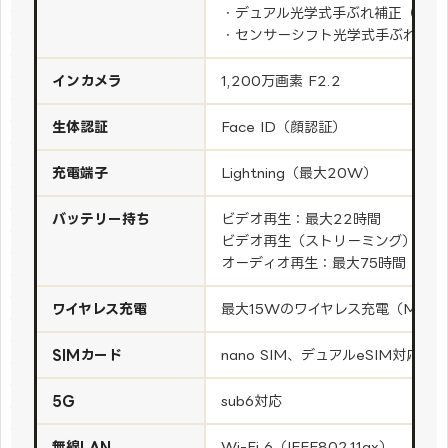
・デュアル光学式手ぶれ補正（望遠
・センサーシフト光学式手ぶれ補正
インカメラ
1,200万画素 F2.2
生体認証
Face ID（顔認証）
充電端子
Lightning（最大20W）
バッテリー持ち
ビデオ再生：最大22時間
ビデオ再生（ストリーミング）：最
オーディオ再生：最大75時間
ワイヤレス充電
最大15Wのワイヤレス充電（MagSa
SIMカード
nano SIM、デュアルeSIM対応
5G
sub6対応
無線LAN
Wi-Fi 6（IEEE802.11ax）