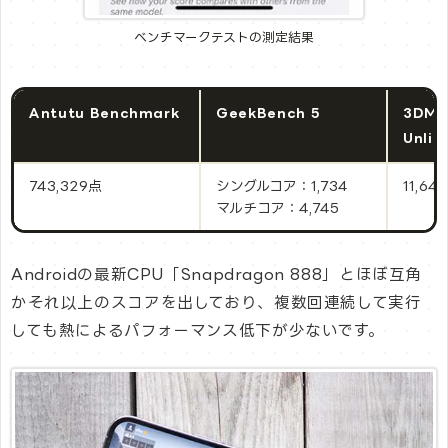
ベンチマークテストの測定結果
Antutu Benchmark
GeekBench 5
3DMa
Unli
743,329点
シングルコア：1,734
11,645
マルチコア：4,745
Androidの最新CPU「Snapdragon 888」とほぼ互角
かそれ以上のスコアを出しており、複数回連続して実行
しても熱によるパフォーマンス低下が少ないです。