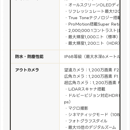
・オールスクリーンOLEDディスプ
・リフレッシュレート最大120Hz
・True Toneテクノロジー搭載
・ProMotion搭載Super Retin
・2,000,000:1コントラスト比（
・最大輝度1,000ニト（標準）
・最大輝度1,200ニト（HDR）
防水・防塵性能
IP68等級（最大水深6メートルで最
アウトカメラ
望遠カメラ：1,200万画素 F2.8（
広角カメラ：1,200万画素 F1.5（1
超広角カメラ：1,200万画素 F1.8（
・LiDARスキャナ搭載
・ドルビービジョン対応HDRビデオ
ps）
・マクロ撮影
・シネマティックモード（1080p、3
・フォトグラフスタイル
・最大15倍のデジタルズーム