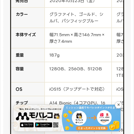
発売日
2020年10月23日（金）
2021年
カラー
グラファイト、ゴールド、シ
グラファ
ルバ、パシフィックブルー
ルバー、
本体サイズ
幅71.5mm×高さ146.7mm×
幅71.5
厚さ7.4mm
厚さ7.6
重量
187g
203g
容量
128GB、256GB、512GB
128GB
1TB
OS
iOS15（アップデートで対応）
iOS15
チップ
A14 Bionic（4コアGPU、16
A15 Bi
×
コアNeural Engine）
アGPU、1
e）
ディスプレ
約6.1インチ（2,532×1,170、
約6.1イン