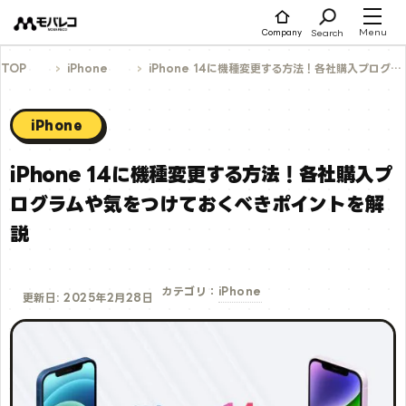
コ
ン
テ
Menu
Search
Company
ン
ツ
へ
TOP
iPhone
iPhone 14に機種変更する方法！各社購入プログラムや気をつけておくべきポイントを解説
ス
キ
ッ
プ
iPhone
iPhone 14に機種変更する方法！各社購入プ
ログラムや気をつけておくべきポイントを解
説
iPhone
カテゴリ：
更新日: 2025年2月28日