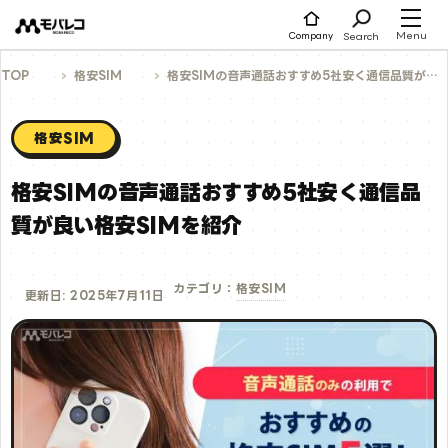
コ
ン
テ
Menu
Search
Company
ン
ツ
へ
TOP
格安SIM
格安SIMの音声通話おすすめ5社│安く通信品質が良い格安SIMを紹介
ス
キ
ッ
プ
格安SIM
格安SIMの音声通話おすすめ5社│安く通信品
質が良い格安SIMを紹介
格安SIM
カテゴリ：
更新日: 2025年7月11日