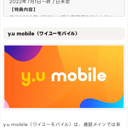
2022年7月1日～終了日未定
【特典内容】
通常3,300円（税込）の契約事務手数料を無料とい
たします。
y.u mobile（ワイユーモバイル）
【適用条件】
キャンペーン期間内に当サイトのリンクからキャン
ペーン専用ページに遷移して新規お申込みされた方
【注意事項】
・キャンペーン専用ページからのお申込みに限り適
用となります。
・キャンペーンの適用はお申込み後の契約内容通知
書をもってお知らせいたします。
・法人名義の方は適用対象外となります。
・お試し200MBコース、マイそくスーパーライト
をお申し込みの場合は適用対象外となります。
--------------------------------------------------
y.u mobile（ワイユーモバイル）は、通話メインではあ