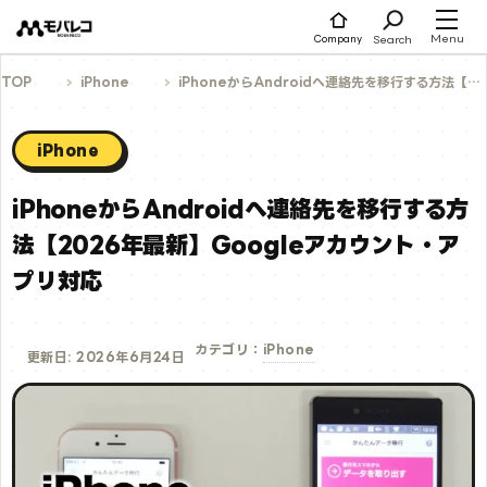
コ
ン
テ
Menu
Search
Company
ン
ツ
へ
TOP
iPhone
iPhoneからAndroidへ連絡先を移行する方法【2026年最新】Googleアカウント・アプリ対応
ス
キ
ッ
プ
iPhone
iPhoneからAndroidへ連絡先を移行する方
法【2026年最新】Googleアカウント・ア
プリ対応
iPhone
カテゴリ：
更新日: 2026年6月24日