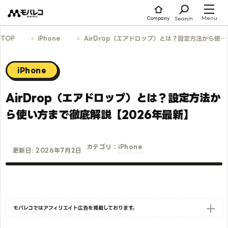
コ
ン
テ
Menu
Search
Company
ン
ツ
へ
TOP
iPhone
AirDrop（エアドロップ）とは？設定方法から使い方まで徹底解説【2026年最新】
ス
キ
ッ
プ
iPhone
AirDrop（エアドロップ）とは？設定方法か
ら使い方まで徹底解説【2026年最新】
iPhone
カテゴリ：
更新日: 2026年7月2日
モバレコではアフィリエイト広告を掲載しております。