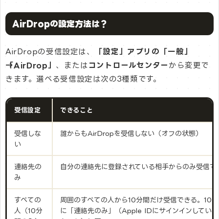
AirDropの設定方法は？
AirDropの受信設定は、
「設定」アプリの「一般」
→「AirDrop」
、または
コントロールセンター
から変更で
きます。選べる受信設定は次の3種類です。
受信設定
できること
受信しな
誰からもAirDropを受信しない（オフの状態）
い
連絡先の
自分の連絡先に登録されている相手からのみ受信で
み
すべての
周囲のすべての人から10分間だけ受信できる。10
人（10分
に「連絡先のみ」（Apple IDにサインインしてい