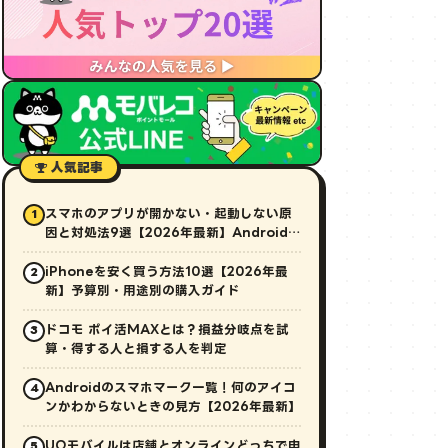
人気記事
スマホのアプリが開かない・起動しない原
1
因と対処法9選【2026年最新】Android・
iPhone対応
iPhoneを安く買う方法10選【2026年最
2
新】予算別・用途別の購入ガイド
ドコモ ポイ活MAXとは？損益分岐点を試
3
算・得する人と損する人を判定
Androidのスマホマーク一覧！何のアイコ
4
ンかわからないときの見方【2026年最新】
UQモバイルは店舗とオンラインどっちで申
5