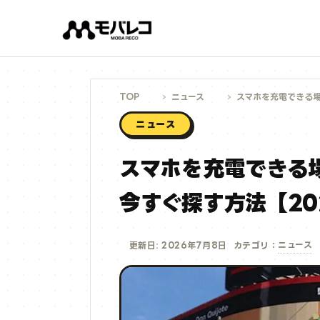
コ
ン
テ
ン
ツ
へ
ス
キ
ッ
プ
TOP
ニュース
スマホを充電できる場
ニュース
スマホを充電できる
今すぐ探す方法【20
ニュース
更新日: 2026年7月8日
カテゴリ：