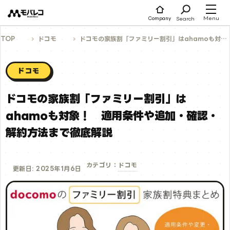
コ
ン
テ
Menu
Search
Company
ン
ツ
へ
TOP
ドコモ
ドコモの家族割「ファミリー割引」はahamoも対象！ 適用条件や追加・確認・解約方法まで徹底解説
ス
キ
ッ
プ
ドコモ
ドコモの家族割「ファミリー割引」は
ahamoも対象！ 適用条件や追加・確認・
解約方法まで徹底解説
ドコモ
カテゴリ：
更新日: 2025年1月6日