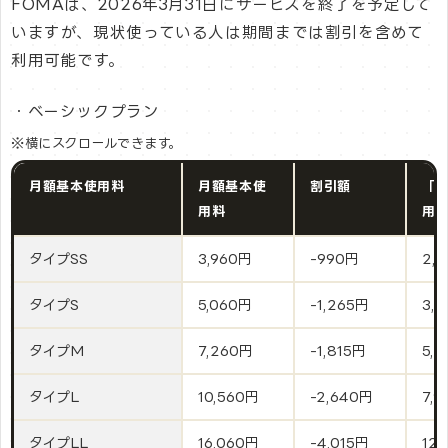
FOMAは、2026年3月31日にサービスを終了を予定して
いますが、現状使っている人は期間までは割引を含めて
利用可能です。
・ベーシックプラン
※横にスクロールできます。
月額基本使用料
月額基本使
割引額
「
用料
用
タイプSS
3,960円
-990円
2,
タイプS
5,060円
-1,265円
3,
タイプM
7,260円
-1,815円
5,
タイプL
10,560円
-2,640円
7,
タイプLL
16,060円
-4,015円
12