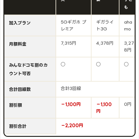
も
5Gギガホ プ
ギガライ
aha
加入プラン
レミア
ト3G
mo
7,315円
4,378円
3,27
月額料金
8円
◯
◯
◯
みんなドコモ割のカ
ウント可否
合計3回線
合計回線数
−1,100円
−1,100
0円
割引額
円
－2,200円
割引合計