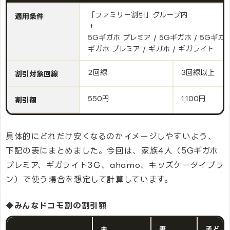
「ファミリー割引」グループ内
適用条件
＋
5Gギガホ プレミア / 5Gギガホ / 5Gギガ
ギガホ プレミア / ギガホ / ギガライト
2回線
3回線以上
割引対象回線
550円
1,100円
割引額
具体的にどれだけ安くなるのかイメージしやすいよう、
下記の表にまとめました。今回は、家族4人（5Gギガホ
プレミア、ギガライト3Ｇ、ahamo、キッズケータイプラ
ン）で使う場合を想定して計算しています。
◆みんなドコモ割の割引額
夫
妻
子ど