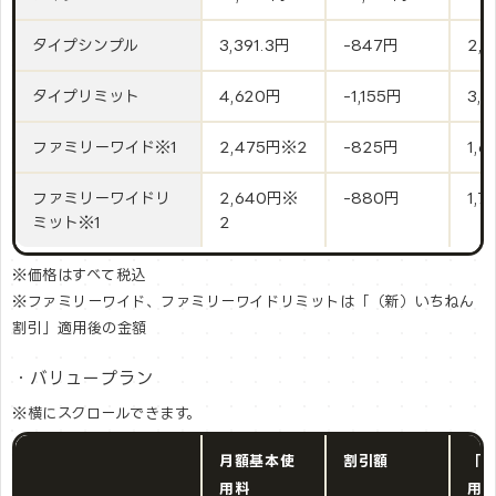
タイプシンプル
3,391.3円
-847円
2,
タイプリミット
4,620円
-1,155円
3,
ファミリーワイド※1
2,475円※2
-825円
1,6
ファミリーワイドリ
2,640円※
-880円
1,7
ミット※1
2
※価格はすべて税込
※ファミリーワイド、ファミリーワイドリミットは「（新）いちねん
割引」適用後の金額
・バリュープラン
※横にスクロールできます。
月額基本使
割引額
「
用料
用