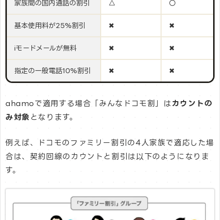
家族間の国内通話の割引
△
〇
基本使用料が25%割引
✖
✖
iモードメールが無料
✖
✖
指定の一般電話10%割引
✖
✖
ahamoで適用する場合「みんなドコモ割」は
カウントの
み対象
となります。
例えば、ドコモのファミリー割引の4人家族で適応した場
合は、契約回線のカウントと割引は以下のようになりま
す。