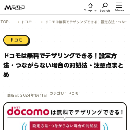
コ
ン
テ
Menu
Search
Company
ン
ツ
へ
TOP
ドコモ
ドコモは無料でテザリングできる！設定方法・つながらない場合の対処法・注意点まとめ
ス
キ
ッ
プ
ドコモ
ドコモは無料でテザリングできる！設定方
法・つながらない場合の対処法・注意点まと
め
ドコモ
カテゴリ：
更新日: 2024年1月11日