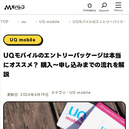
コ
ン
テ
Menu
Search
Company
ン
ツ
へ
TOP
au
UQ mobile
UQモバイルのエントリーパッケージは本当にオススメ？ 購入～申し込みまでの流れを解説
ス
キ
ッ
プ
UQ mobile
UQモバイルのエントリーパッケージは本当
にオススメ？ 購入～申し込みまでの流れを解
説
UQ mobile
カテゴリ：
更新日: 2026年6月19日