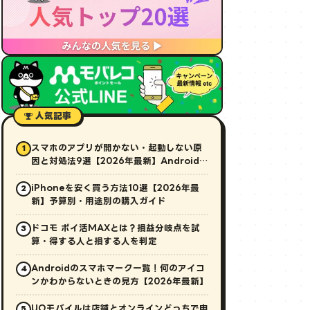
人気記事
スマホのアプリが開かない・起動しない原
1
因と対処法9選【2026年最新】Android・
iPhone対応
iPhoneを安く買う方法10選【2026年最
2
新】予算別・用途別の購入ガイド
ドコモ ポイ活MAXとは？損益分岐点を試
3
算・得する人と損する人を判定
Androidのスマホマーク一覧！何のアイコ
4
ンかわからないときの見方【2026年最新】
UQモバイルは店舗とオンラインどっちで申
5