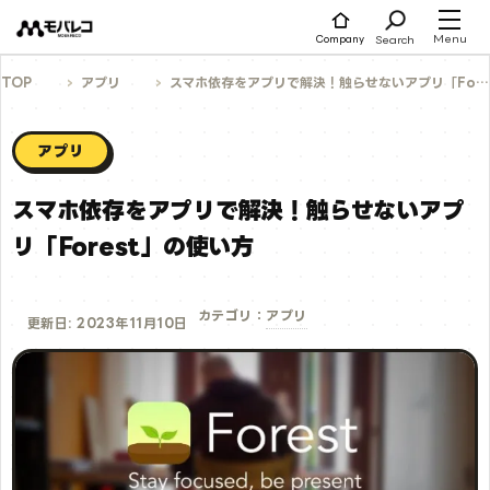
コ
ン
テ
Menu
Search
Company
ン
ツ
へ
TOP
アプリ
スマホ依存をアプリで解決！触らせないアプリ「Forest」の使い方
ス
キ
ッ
プ
アプリ
スマホ依存をアプリで解決！触らせないアプ
リ「Forest」の使い方
アプリ
カテゴリ：
更新日: 2023年11月10日