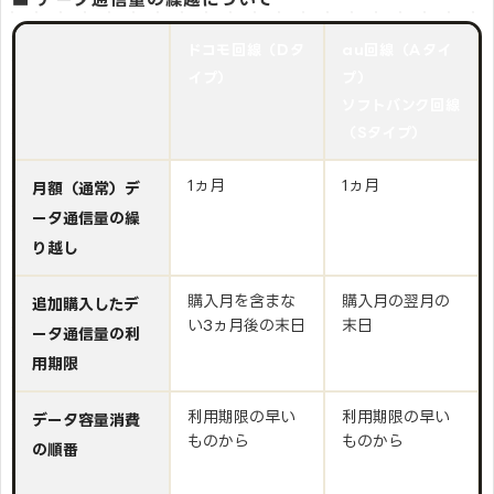
ドコモ回線（Dタ
au回線（Aタイ
イプ）
プ）
ソフトバンク回線
（Sタイプ）
1ヵ月
1ヵ月
月額（通常）デ
ータ通信量の繰
り越し
購入月を含まな
購入月の翌月の
追加購入したデ
い3ヵ月後の末日
末日
ータ通信量の利
用期限
利用期限の早い
利用期限の早い
データ容量消費
ものから
ものから
の順番